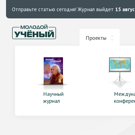
Отправьте статью сегодня!
Журнал выйдет
15 авгу
Проекты
Научный
Междун
журнал
конфере