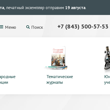
ста
, печатный экземпляр отправим
19 августа
.
+7 (843) 500-57-53
Меню
Поиск
ародные
Тематические
Юн
нции
журналы
уч