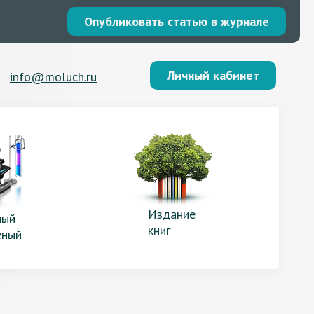
Опубликовать статью в журнале
Личный кабинет
info@moluch.ru
Издание
ый
книг
еный