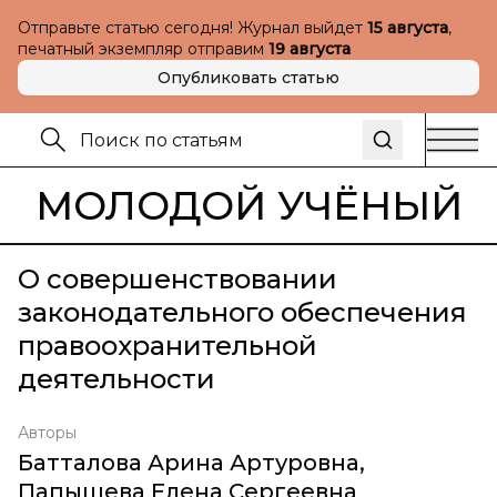
Отправьте статью сегодня! Журнал выйдет
15 августа
,
печатный экземпляр отправим
19 августа
Опубликовать статью
МОЛОДОЙ УЧЁНЫЙ
О совершенствовании
законодательного обеспечения
правоохранительной
деятельности
Авторы
Батталова Арина Артуровна
,
Папышева Елена Сергеевна