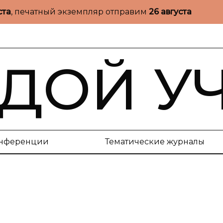
ста
, печатный экземпляр отправим
26 августа
ДОЙ У
нференции
Тематические журналы