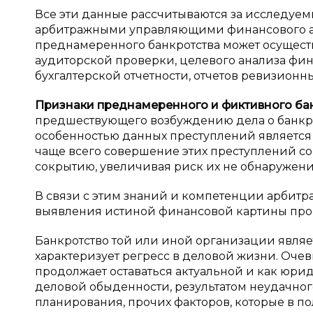
Все эти данные рассчитываются за исследуе
арбитражными управляющими финансового ан
преднамеренного банкротства может осущест
аудиторской проверки, целевого анализа фи
бухгалтерской отчетности, отчетов ревизионн
Признаки преднамеренного и
фиктивного ба
предшествующего возбуждению дела о банкрот
особенностью данных преступлений является и
чаще всего совершение этих преступлений с
сокрытию, увеличивая риск их не обнаружени
В связи с этим знаний и компетенции арбит
выявления истиной финансовой картины прои
Банкротство той или иной организации явля
характеризует регресс в деловой жизни. Оче
продолжает оставаться актуальной и как юри
деловой обыденности, результатом неудачног
планирования, прочих факторов, которые в п