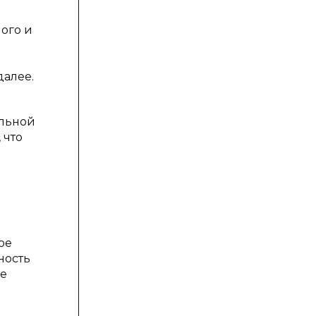
ого и
далее.
ельной
 что
ое
ность
ие