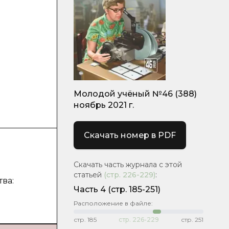
Молодой учёный №46 (388)
ноябрь 2021 г.
Скачать номер в PDF
Скачать часть журнала с этой
статьей
(стр.
226-229
)
:
ва:
Часть 4
(стр. 185-251)
Расположение в файле:
стр.
185
стр.
226-229
стр.
251