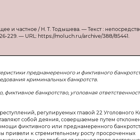
ее и частное / Н. Т. Тодышева. — Текст : непосредс
6-229. — URL: https://moluch.ru/archive/388/85441.
теристики преднамеренного и фиктивного банкротст
ледования криминальных банкротств.
 фиктивное банкротство, уголовная ответственност
реступлений, регулируемых главой 22 Уголовного К
тавляют собой деяния, совершаемые путем отклонен
помощи фиктивного или преднамеренного банкротст
ы привели к стремительному росту просроченных