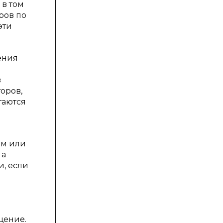
 в том
ров по
эти
ения
в
оров,
таются
ем или
 а
, если
щение.