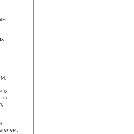
дым
ых
 М.
м о
 на
я,
м
ателем,