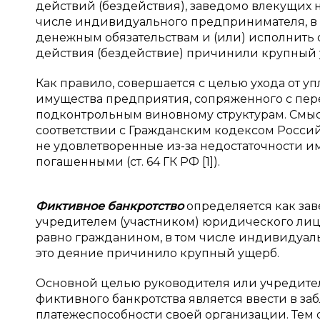
действий (бездействия), заведомо влекущих 
числе индивидуального предпринимателя, в 
денежным обязательствам и (или) исполнить о
действия (бездействие) причинили крупный 
Как правило, совершается с целью ухода от 
имущества предприятия, сопряженного с пер
подконтрольным виновному структурам. Смысл
соответствии с Гражданским кодексом Россий
не удовлетворенные из-за недостаточности 
погашенными (ст. 64 ГК РФ [1]).
Фиктивное банкротство
определяется как за
учредителем (участником) юридического лица
равно гражданином, в том числе индивидуал
это деяние причинило крупный ущерб.
Основной целью руководителя или учредите
фиктивного банкротства является ввести в з
платежеспособности своей организации. Тем