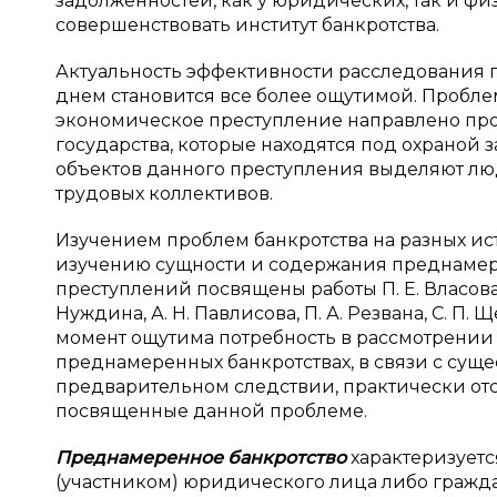
задолженностей, как у юридических, так и физ
совершенствовать институт банкротства.
Актуальность эффективности расследования 
днем становится все более ощутимой. Проблем
экономическое преступление направлено прот
государства, которые находятся под охраной 
объектов данного преступления выделяют люд
трудовых коллективов.
Изучением проблем банкротства на разных ист
изучению сущности и содержания преднамере
преступлений посвящены работы П. Е. Власова, С
Нуждина, А. Н. Павлисова, П. А. Резвана, С. П. 
момент ощутима потребность в рассмотрении
преднамеренных банкротствах, в связи с су
предварительном следствии, практически от
посвященные данной проблеме.
Преднамеренное банкротство
характеризует
(участником) юридического лица либо граж