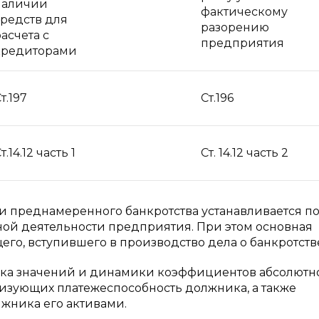
наличии
фактическому
средств для
разорению
асчета с
предприятия
кредиторами
т.197
Ст.196
т.14.12 часть 1
Ст. 14.12 часть 2
и преднамеренного банкротства устанавливается п
ной деятельности предприятия. При этом основная
го, вступившего в производство дела о банкротств
енка значений и динамики коэффициентов абсолютн
изующих платежеспособность должника, а также
лжника его активами.