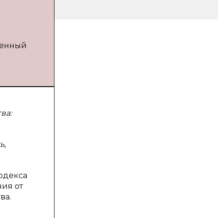
твенный
ва:
ь,
одекса
ия от
ва.