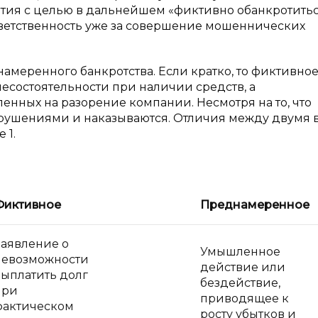
тия с целью в дальнейшем «фиктивно обанкротить
тветственность уже за совершение мошеннических
амеренного банкротства. Если кратко, то фиктивно
есостоятельности при наличии средств, а
енных на разорение компании. Несмотря на то, что
нарушениями и наказываются. Отличия между двумя
 1.
Фиктивное
Преднамеренное
Заявление о
Умышленное
невозможности
действие или
выплатить долг
бездействие,
при
приводящее к
фактическом
росту убытков и