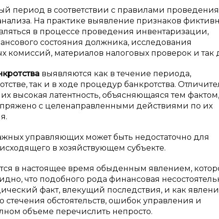
мый период в соответствии с правилами проведения
ализа. На практике выявление признаков фиктивн
вляться в процессе проведения инвентаризации,
нансового состояния должника, исследования
ых комиссий, материалов налоговых проверок и так 
нкротства
выявляются как в течение периода,
стве, так и в ходе процедур банкротства. Отличит
х высокая латентность, объясняющаяся тем фактом,
опряжено с целенаправленными действиями по их
я.
ражных управляющих может быть недостаточно для
сходящего в хозяйствующем субъекте.
ется в настоящее время обыденным явлением, котор
видно, что подобного рода финансовая несостоятель
дический факт, влекущий последствия, и как явлен
о стечения обстоятельств, ошибок управления и
олном объеме перечислить непросто.