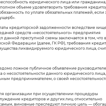
неспособность юридического лица или гражданина,
полном объеме удовлетворить требования кредито
бязанность по уплате обязательных платежей, если 
ущерб».
уплаты кредиторской задолженности вследствие хищ
едачей средств «несостоятельного» предприятия
 данной преступной схемы заключается в том, что 
ской Федерации (далее, ГК РФ), требования кредит
имущества ликвидируемого юридического лица, счи
ведомо ложное публичное объявление руководител
 о несостоятельности данного юридического лица,
ьным предпринимателем, о своей несостоятельности
ля организации при осуществлении процедуры
аблуждение кредиторов и других лиц относительно
 самым, виновные преследуют личную цель — обога