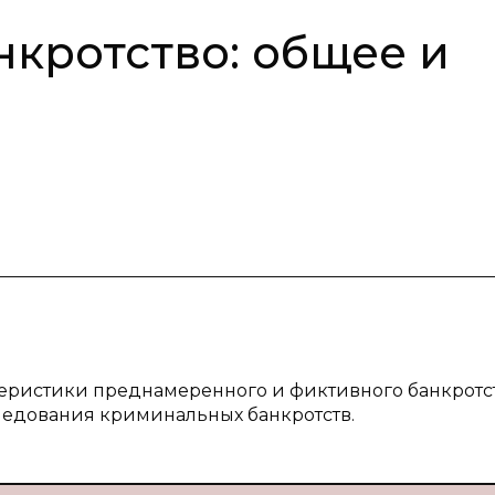
кротство: общее и
ктеристики преднамеренного и фиктивного банкротст
следования криминальных банкротств.