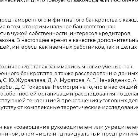
ических лиц, что требует от законодателя постоянно
преднамеренного и фиктивного банкротства с каж
а в том, что криминальное банкротство как
ив чужой собственности, интересов кредиторов,
закона. В настоящее время в качестве дополнительн
ей, интересы как наемных работников, так и целых
орических этапах занимались многие ученые. Так,
нного банкротства, а также расследованию данных
. Ю. Журавлева, Д. А. Муратова, А. Г. Ненайденко, А.
Щербы, Д. С. Токарева. Несмотря на то, что в настоящий
 особенностей организации расследования по дела
ществующей тенденцией прекращения уголовных дел
сутствуют комплексные теоретические исследовани
ся как «совершение руководителем или учредителе
данином, в том числе индивидуальным предприним