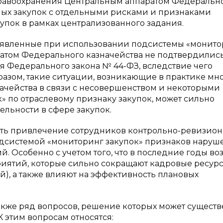
равоохранения Центральным аппаратом Федеральн
ных закупок с отдельными рисками и признаками
пок в рамках централизованного задания.
ыявленные при использовании подсистемы «монито
атом Федерального казначейства не подтвердились
 Федерального закона № 44-ФЗ, вследствие чего
разом, такие ситуации, возникающие в практике мн
ачейства в связи с несовершенством и некоторыми
 по отраслевому признаку закупок, может сильно
ельности в сфере закупок.
ать привлечение сотрудников контрольно-ревизион
дсистемой «мониторинг закупок» признаков наруш
 Особенно с учетом того, что в последние годы воз
иятий, которые сильно сокращают кадровые ресур
), а также влияют на эффективность плановых
кже ряд вопросов, решение которых может сущест
К этим вопросам относятся: