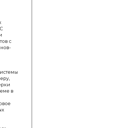
я
х
ИС
и
тов с
анов-
системы
еру,
ерки
еме в
овое
ых