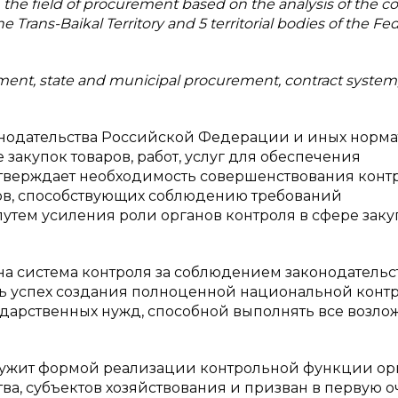
n the field of procurement based on the analysis of the co
e Trans-Baikal Territory and 5 territorial bodies of the Fed
rement, state and municipal procurement, contract system,
онодательства Российской Федерации и иных норм
 закупок товаров, работ, услуг для обеспечения
тверждает необходимость совершенствования конт
ков, способствующих соблюдению требований
путем усиления роли органов контроля в сфере заку
ена система контроля за соблюдением законодательс
ть успех создания полноценной национальной конт
осударственных нужд, способной выполнять все возл
служит формой реализации контрольной функции ор
ва, субъектов хозяйствования и призван в первую 