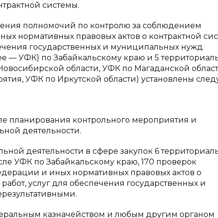
нтрактной системы.
вления полномочий по контролю за соблюдением
ых нормативных правовых актов о контрактной сис
еспечения государственных и муниципальных нужд
е — УФК) по Забайкальскому краю и 5 территориал
Новосибирской области, УФК по Магаданской облас
урятия, УФК по Иркутской области) установлены сл
апе планирования контрольного мероприятия и
ьной деятельности.
ольной деятельности в сфере закупок 6 территориал
сле УФК по Забайкальскому краю, 170 проверок
дерации и иных нормативных правовых актов о
 работ, услуг для обеспечения государственных и
ерезультативными.
деральным казначейством и любым другим органом