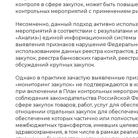
контроля в сфере закупок, может быть повы
контрольных мероприятий с применением ри
Несомненно, данный подход активно использ
мероприятий в соответствии с результатами 
«Анализ») единой информационной системы в 
выявления признаков нарушения Федеральног
использованием данных реестра контрактов, 
закупок, реестра банковских гарантий, реестр
обсуждений крупных закупок.
Однако в практике зачастую выявленные пр
«мониторинг закупок» не подтверждаются в х
при включении в План контрольных мероприя
соблюдения законодательства Российской Фе
сфере закупок товаров, работ, услуг для обе
отношении отдельных закупок для обеспечен
обеспечение которых частично или полностью
межбюджетных трансфертов, имевших целевое
здравоохранения, в том числе в рамках реал