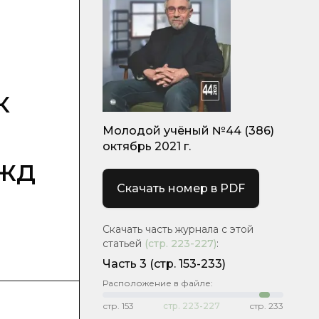
к
Молодой учёный №44 (386)
октябрь 2021 г.
ужд
Скачать номер в PDF
Скачать часть журнала с этой
статьей
(стр.
223-227
)
:
Часть 3
(стр. 153-233)
Расположение в файле:
стр.
153
стр.
223-227
стр.
233