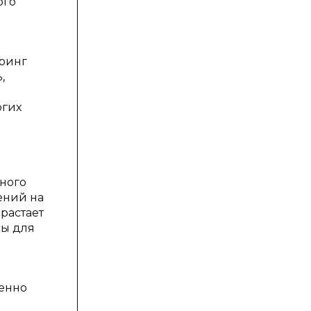
ого
ринг
,
огих
ного
ений на
растает
сы для
венно