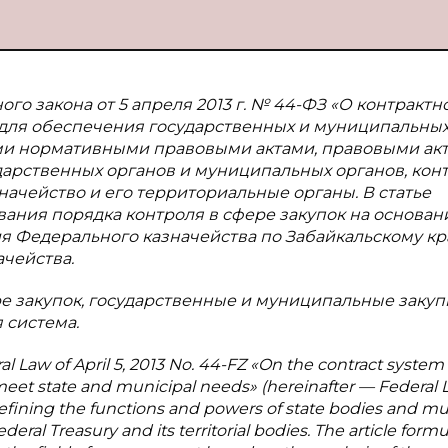
ого закона от 5 апреля 2013 г. № 44-ФЗ «О контрактн
уг для обеспечения государственных и муниципальны
ми нормативными правовыми актами, правовыми акт
рственных органов и муниципальных органов, конт
ачейство и его территориальные органы. В статье
ния порядка контроля в сфере закупок на основан
я Федерального казначейства по Забайкальскому кр
чейства.
е закупок, государственные и муниципальные закуп
 система.
ral Law of April 5, 2013 No. 44-FZ «On the contract system 
 meet state and municipal needs» (hereinafter — Federal 
 defining the functions and powers of state bodies and mu
eral Treasury and its territorial bodies. The article formu