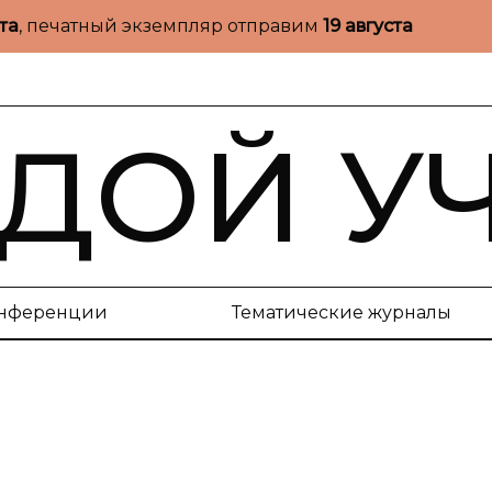
ста
, печатный экземпляр отправим
19 августа
ДОЙ У
нференции
Тематические журналы