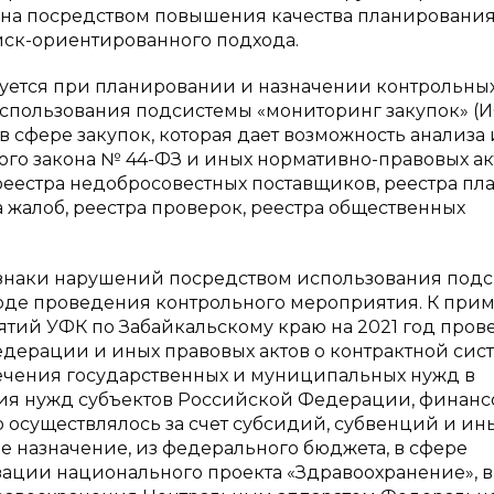
шена посредством повышения качества планировани
ск-ориентированного подхода.
уется при планировании и назначении контрольны
использования подсистемы «мониторинг закупок» (
сфере закупок, которая дает возможность анализа 
о закона № 44-ФЗ и иных нормативно-правовых ак
реестра недобросовестных поставщиков, реестра пл
а жалоб, реестра проверок, реестра общественных
изнаки нарушений посредством использования под
оде проведения контрольного мероприятия. К прим
тий УФК по Забайкальскому краю на 2021 год пров
дерации и иных правовых актов о контрактной сист
спечения государственных и муниципальных нужд в
ия нужд субъектов Российской Федерации, финанс
 осуществлялось за счет субсидий, субвенций и ин
 назначение, из федерального бюджета, в сфере
изации национального проекта «Здравоохранение», в