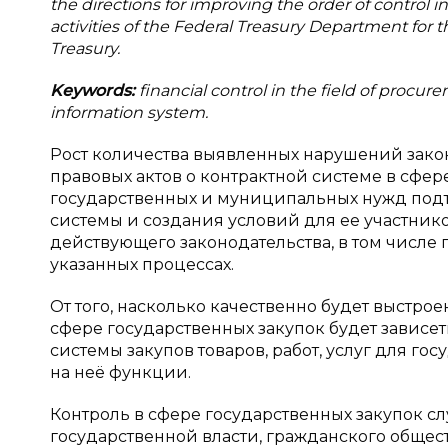
the directions for improving the order of control i
activities of the Federal Treasury Department for th
Treasury.
Keywords:
financial control in the field of procu
information system.
Рост количества выявленных нарушений зак
правовых актов о контрактной системе в сфере
государственных и муниципальных нужд под
системы и создания условий для ее участни
действующего законодательства, в том числе 
указанных процессах.
От того, насколько качественно будет выстро
сфере государственных закупок будет зависе
системы закупов товаров, работ, услуг для г
на неё функции.
Контроль в сфере государственных закупок 
государственной власти, гражданского общест