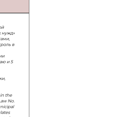
ой
х нужд»
ами,
роль в
ии
аю и 5
ки,
in the
Law No.
nicipal
lates