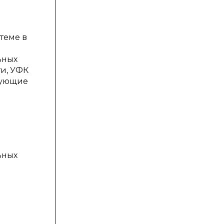
теме в
ьных
ти, УФК
едующие
ьных