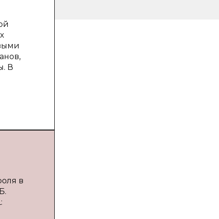
ной
х
овыми
анов,
. В
роля в
Б.
: