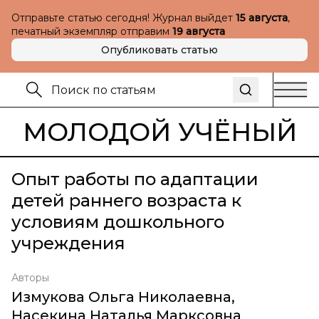
Отправьте статью сегодня! Журнал выйдет
15 августа
,
печатный экземпляр отправим
19 августа
Опубликовать статью
МОЛОДОЙ УЧЁНЫЙ
Опыт работы по адаптации
детей раннего возраста к
условиям дошкольного
учреждения
Авторы
Измукова Ольга Николаевна
,
Насекина Наталья Марксовна