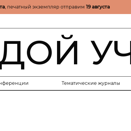
ста
, печатный экземпляр отправим
19 августа
ДОЙ У
нференции
Тематические журналы