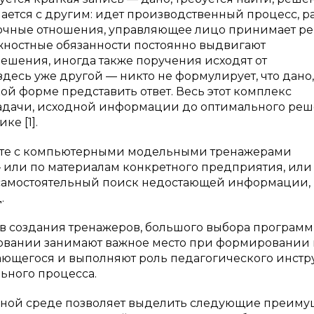
чается с другим: идет производственный процесс, р
ночные отношения, управляющее лицо принимает р
жностные обязанности постоянно выдвигают
ешения, иногда также поручения исходят от
десь уже другой — никто не формулирует, что дано,
ой форме представить ответ. Весь этот комплекс
задачи, исходной информации до оптимального ре
е [1].
боте с компьютерными модельными тренажерами
 или по материалам конкретного предприятия, или
 самостоятельный поиск недостающей информации,
.
тв создания тренажеров, большого выбора програм
зовании занимают важное место при формировании
ающегося и выполняют роль педагогического инстр
ьного процесса.
ьной среде позволяет выделить следующие преимущ