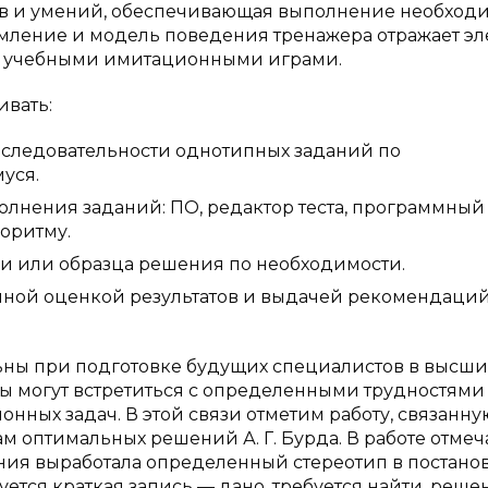
ов и умений, обеспечивающая выполнение необход
рмление и модель поведения тренажера отражает э
ют учебными имитационными играми.
вать:
следовательности однотипных заданий по
уся.
лнения заданий: ПО, редактор теста, программный
оритму.
и или образца решения по необходимости.
нной оценкой результатов и выдачей рекомендаций
ны при подготовке будущих специалистов в высши
ты могут встретиться с определенными трудностями
ных задач. В этой связи отметим работу, связанну
оптимальных решений А. Г. Бурда. В работе отмеча
ения выработала определенный стереотип в постано
тся краткая запись — дано, требуется найти, реше