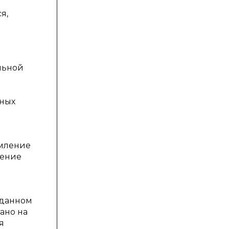
я,
льной
тных
омление
нение
 данном
ано на
я