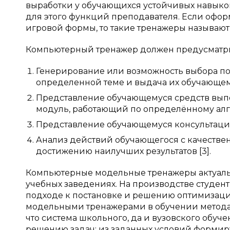
выработки у обучающихся устойчивых навык
для этого функций преподавателя. Если офо
игровой формы, то такие тренажеры называ
Компьютерный тренажер должен предусматри
Генерирование или возможность выбора по
определенной теме и выдача их обучающем
Представление обучающемуся средств выпо
модуль, работающий по определённому алг
Представление обучающемуся консультаци
Анализ действий обучающегося с качестве
достижению наилучших результатов [3].
Компьютерные модельные тренажеры актуаль
учебных заведениях. На производстве студен
подходе к постановке и решению оптимизацион
модельными тренажерами в обучении методам 
что система школьного, да и вузовского обуч
решению задач: из заданных условий формируе