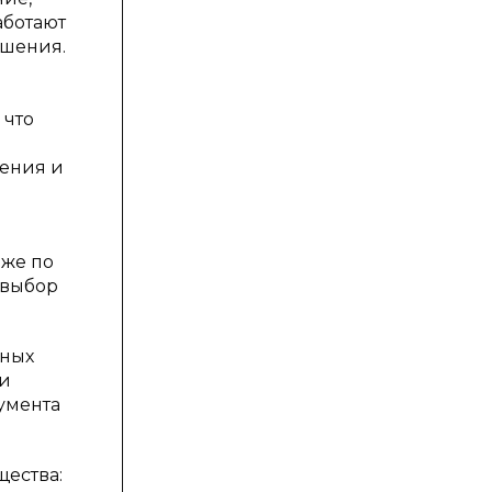
аботают
ешения.
 что
шения и
 же по
 выбор
мных
 и
умента
ества: