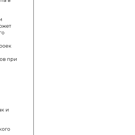
па в
и
ожет
го
роек
ов при
ак и
кого