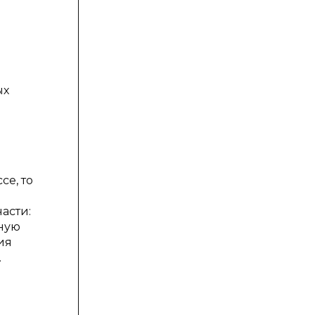
ых
се, то
асти:
ьную
ия
.