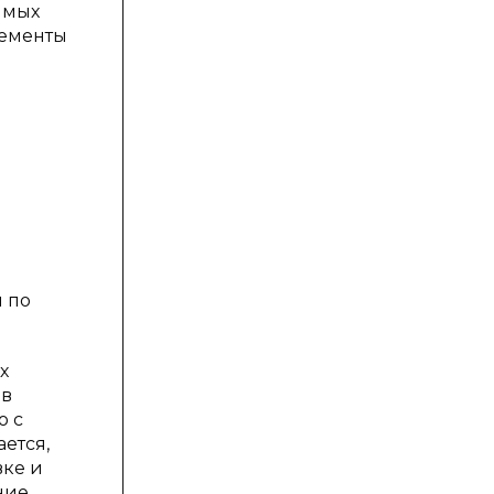
имых
лементы
 по
х
 в
ю с
ется,
вке и
ние,