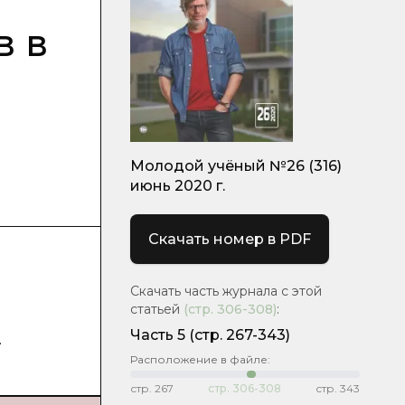
в в
Молодой учёный №26 (316)
июнь 2020 г.
Скачать номер в PDF
Скачать часть журнала с этой
статьей
(стр.
306-308
)
:
Часть 5
(стр. 267-343)
.
Расположение в файле:
стр.
267
стр.
306-308
стр.
343