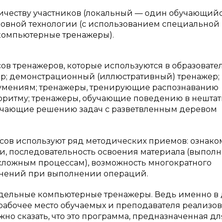
честву участников (локальный — один обучающийс
новной технологии (с использованием специальной
 компьютерные тренажеры).
ов тренажеров, которые используются в образовате
р; демонстрационный (иллюстративный) тренажер;
умениям; тренажеры, тренирующие распознаванию
горитму; тренажеры, обучающие поведению в нешта
обучающие решению задач с разветвленным деревом
сов используют ряд методических приемов: ознак
и, последовательность освоения материала (выпол
к сложным процессам), возможность многократного
снений при выполнении операций.
одельные компьютерные тренажеры. Ведь именно в
рабочее место обучаемых и преподавателя реализов
но сказать, что это программа, предназначенная дл