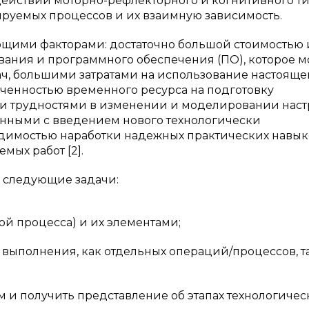
ействий моторно-рефлекторного и когнитивного ти
ируемых процессов и их взаимную зависимость.
щими факторами: достаточно большой стоимостью 
вания и программного обеспечения (ПО), которое м
ч, большими затратами на использование настояще
ченностью временного ресурса на подготовку
и трудностями в изменении и моделировании наст
нными с введением нового технологически
одимостью наработки надежных практических навык
мых работ [2].
 следующие задачи:
ой процесса) и их элементами;
выполнения, как отдельных операций/процессов, т
м и получить представление об этапах технологичес