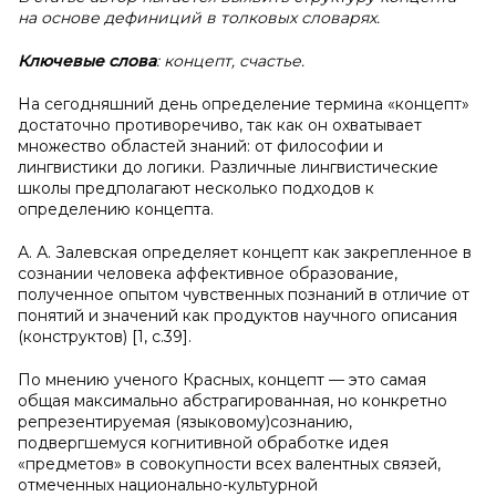
на основе дефиниций в толковых словарях.
Ключевые слова
: концепт, счастье.
На сегодняшний день определение термина «концепт»
достаточно противоречиво, так как он охватывает
множество областей знаний: от философии и
лингвистики до логики. Различные лингвистические
школы предполагают несколько подходов к
определению концепта.
А. А. Залевская определяет концепт как закрепленное в
сознании человека аффективное образование,
полученное опытом чувственных познаний в отличие от
понятий и значений как продуктов научного описания
(конструктов) [1, с.39].
По мнению ученого Красных, концепт — это самая
общая максимально абстрагированная, но конкретно
репрезентируемая (языковому)сознанию,
подвергшемуся когнитивной обработке идея
«предметов» в совокупности всех валентных связей,
отмеченных национально-культурной