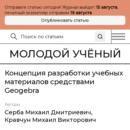
Отправьте статью сегодня! Журнал выйдет
15 августа
,
печатный экземпляр отправим
19 августа
Опубликовать статью
МОЛОДОЙ УЧЁНЫЙ
Концепция разработки учебных
материалов средствами
Geogebra
Авторы
Серба Михаил Дмитриевич
,
Кравчун Михаил Викторович