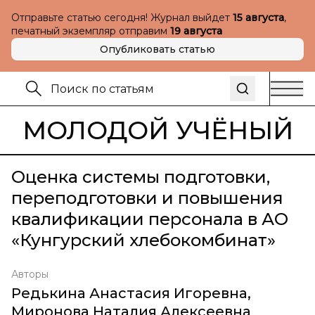
Отправьте статью сегодня! Журнал выйдет
15 августа
,
печатный экземпляр отправим
19 августа
Опубликовать статью
МОЛОДОЙ УЧЁНЫЙ
Оценка системы подготовки,
переподготовки и повышения
квалификации персонала в АО
«Кунгурский хлебокомбинат»
Авторы
Редькина Анастасия Игоревна
,
Миронова Наталия Алексеевна