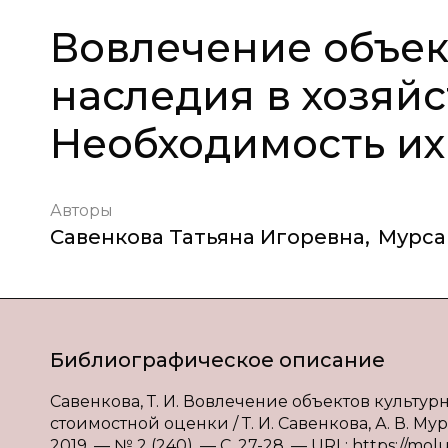
Вовлечение объек
наследия в хозяй
Необходимость их
Авторы
Савенкова Татьяна Игоревна
,
Мурса
Библиографическое описание
Савенкова, Т. И. Вовлечение объектов культу
стоимостной оценки / Т. И. Савенкова, А. В. М
2019. — № 2 (240). — С. 27-28. — URL: https://mol