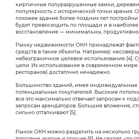
кирпичные полуразрушенные замки, деревя
популярность с исторической точки зрения. 
похожее здание более поздних лет постройки 
будет превосходить по площади и в наиболее 
восстановление — минимальны, продуктивност
Рынку недвижимости ОКН принадлежат факто
средств в такие объекты. Например: несоверш
небезграничное целевое использование [4].
цели. Их использование в современном мире
ресторанов) достаточно ненадежно.
Большинство зданий, имея индивидуальные 
потенциальных покупателей. Высокие потол
все это максимально отвечает запросам к подо
запросам арендаторов. Большие вложения, с
сильно отталкивают [5].
Рынок ОКН можно разделить на несколько гру
торговые, жилые и прочие [6]. Не секрет, что 