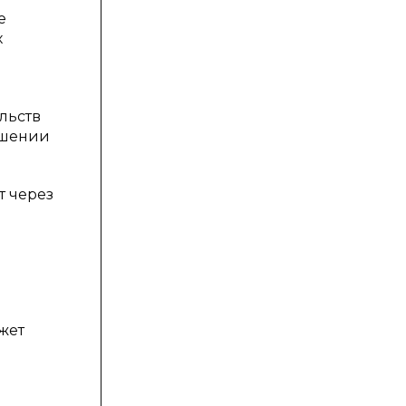
е
х
льств
ошении
т через
жет