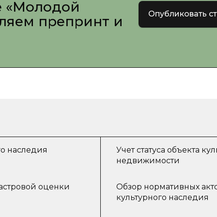
е «Молодой
Опубликовать с
вляем препринт и
го наследия
Учет статуса объекта к
недвижимости
астровой оценки
Обзор нормативных акто
культурного наследия