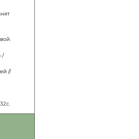
инят
вой.
./
й //
32с.