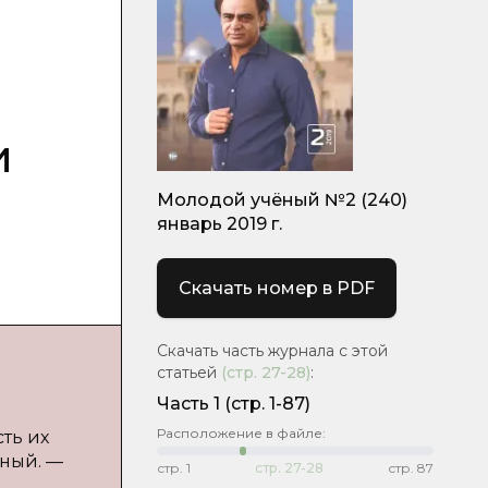
и
Молодой учёный №2 (240)
январь 2019 г.
Скачать номер в PDF
Скачать часть журнала с этой
статьей
(стр.
27-28
)
:
Часть 1
(стр. 1-87)
Расположение в файле:
ть их
еный. —
стр.
1
стр.
27-28
стр.
87