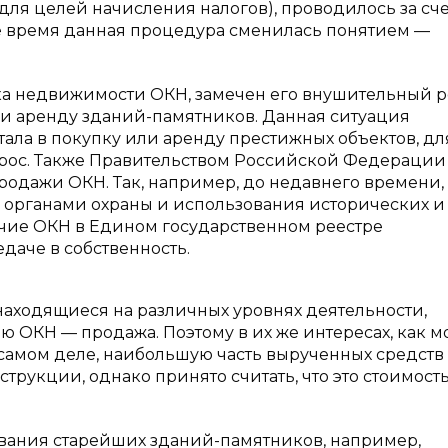
для целей начисления налогов), проводилось за сче
е время данная процедура сменилась понятием —
а недвижимости ОКН, замечен его внушительный ро
ли аренду зданий-памятников. Данная ситуация
ала в покупку или аренду престижных объектов, дл
рос. Также Правительством Российской Федерации
одажи ОКН. Так, например, до недавнего времени,
с органами охраны и использования исторических и
ичие ОКН в Едином государственном реестре
даче в собственность.
находящиеся на различных уровнях деятельности,
 ОКН — продажа. Поэтому в их же интересах, как 
а самом деле, наибольшую часть вырученных средств
трукции, однако принято считать, что это стоимост
вания старейших зданий-памятников, например,