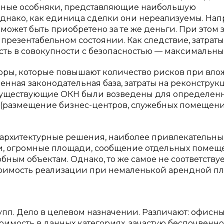
нные особняки, представляющие наибольшую
Однако, как единица сделки они нереализуемы. Нап
может быть приобретено за те же деньги. При этом 
презентабельном состоянии. Как следствие, затраты
ь в совокупности с безопасностью — максимальны [
ры, которые повышают количество рисков при вл
енная законодательная база, затраты на реконструк
 Существующие ОКН были возведены для определен
 (размещение бизнес-центров, служебных помещени
архитектурные решения, наиболее привлекательны
ки, огромные площади, сообщение отдельных поме
бным объектам. Однако, то же самое не соответствуе
тоимость реализации при немаленькой арендной пл
пп. Дело в целевом назначении. Различают: офисны
стоимость в данных категориях, зачастую беспочвенно