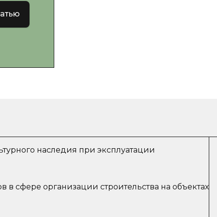
татью
ультурного наследия при эксплуатации
в в сфере организации строительства на объектах