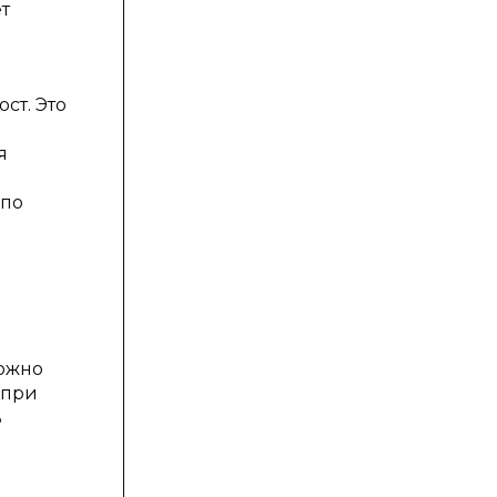
т
ст. Это
я
 по
можно
 при
ь