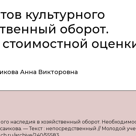
тов культурного
ственный оборот.
 стоимостной оценк
икова Анна Викторовна
рного наследия в хозяйственный оборот. Необходимос
урсаикова. — Текст : непосредственный // Молодой уч
uch.ru/archive/240/55583.