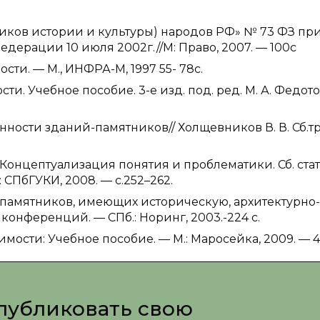
ников истории и культуры) народов РФ» № 73 ФЗ пр
Федерации 10 июля 2002г.//М: Право, 2007. — 100с
сти. — М., ИНФРА-М, 1997 55- 78с.
и. Учебное пособие. 3-е изд. под. ред. М. А. Федото
нности зданий-памятников// Холщевников В. В. Сб.тр
онцептуализация понятия и проблематики. Сб. стате
б: СПбГУКИ, 2008. — с.252–262.
-памятников, имеющих историческую, архитектурно-
конференций. — СПб.: Норинг, 2003.-224 с.
мости: Учебное пособие. — М.: Маросейка, 2009. — 4
публиковать свою