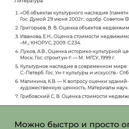
Литература:
«Об объектах культурного наследия (памят
Гос. Думой 29 июня 2002г.: одобр. Советом 
Григорьев, В. В. Оценка объектов недвижимо
Иванова, Е.Н., Оценка стоимости недвижимост
–М.,: КНОРУС, 2009. С.234.
Луков, А.В., Оценка историко-культурной це
Моск. Гос. строит.ун-т: — М.: МГСУ, 1999 г.
Культурное наследие в современном мире: К
С.-Петерб. Гос. Ун-т культуры и искусств.- Сп
Малинина, К.В. — К вопросу оценки зданий
художественную ценность. Материалы науч. 
Грибовский С. В. Оценка стоимости недвижи
Можно быстро и просто о