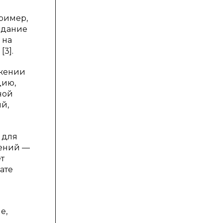
ример,
здание
 на
3].
ожении
цию,
ной
й,
 для
щений —
т
ате
е,