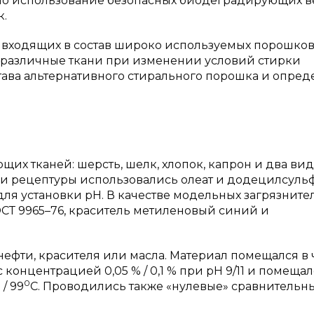
о использование безопасных биодеградирующих в
к.
, входящих в состав широко используемых порошков
 различные ткани при изменении условий стирки
става альтернативного стирального порошка и опре
их тканей: шерсть, шелк, хлопок, капрон и два вид
тки рецептуры использовались олеат и додецилсуль
ля установки pH. В качестве модельных загрязните
СТ 9965–76, краситель метиленовый синий и
нефти, красителя или масла. Материал помещался в
концентрацией 0,05 % / 0,1 % при pH 9/11 и помещал
0
/ 99
С. Проводились также «нулевые» сравнительн