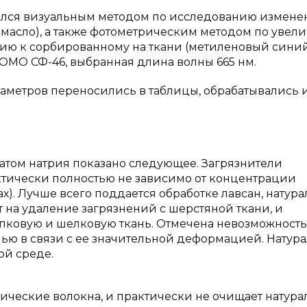
лялся визуальным методом по исследованию измене
, масло), а также фотометрическим методом по уве
ию к сорбированному на ткани (метиленовый синий
ОМО СФ-46, выбранная длина волны 665 нм.
аметров переносились в таблицы, обрабатывались 
еатом натрия показано следующее. Загрязнители
ктически полностью не зависимо от концентрации
х). Лучше всего поддается обработке лавсан, натур
 на удаление загрязнений с шерстяной ткани, и
опковую и шелковую ткань. Отмечена невозможность
нью в связи с ее значительной деформацией. Натур
ой среде.
ические волокна, и практически не очищает натур