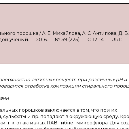
ого порошка / А. Е. Михайлова, А. С. Антипова, Д. В.
й ученый. — 2018. — № 39 (225). — С. 12-14. — URL:
поверхностно-активных веществ при различных pH и
роводится отработка композиции стирального порош
кани
льных порошков заключается в том, что при их
, сульфаты и пр. попадают в окружающую среду. Кр
ки, т. к. от активных ПАВ гибнет микрофлора. Для со