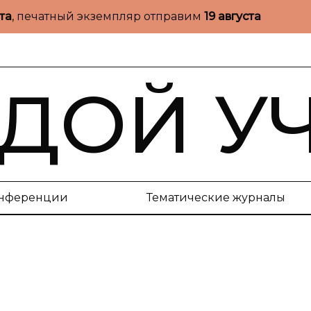
ста
, печатный экземпляр отправим
19 августа
ДОЙ У
нференции
Тематические журналы