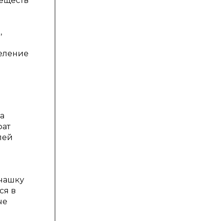
еществ
,
деление
а
фат
лей
 чашку
ся в
ые