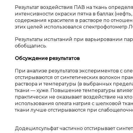
Результат воздействия ПАВ на ткань опреде
интенсивности окраски пятна в баллах (нефть
содержания красителя в растворе по отношен
этих целей использовался спектрофотометр Л
Результаты испытаний при варьировании пар
обобщались.
Обсуждение результатов
При анализе результатов экспериментов с ол
отстирываются от синтетических волокон пра
раствора и температуры (в выбранных предела
ткани — хуже. Повышение температуры влияет
практически не оказывает воздействие на хл
использования олеата натрия с шелковой тка
ткани лучше отстирываются при слабощелочн
Додецилсульфат частично отстирывает синтет