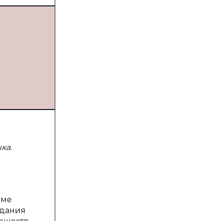
ка.
оме
здания