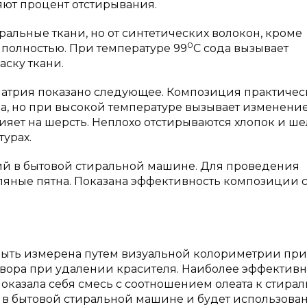
яют процент отстирывания.
альные ткани, но от синтетических волокон, кроме
0
 полностью. При температуре 99
С сода вызывает
аску ткани.
натрия показано следующее. Композиция практичес
а, но при высокой температуре вызывает изменени
ияет на шерсть. Неплохо отстирываются хлопок и ше
урах.
й в бытовой стиральной машине. Для проведения
ляные пятна. Показана эффективность композиции 
быть измерена путем визуальной колориметрии при
вора при удалении красителя. Наиболее эффективн
казала себя смесь с соотношением олеата к стира
а в бытовой стиральной машине и будет использова