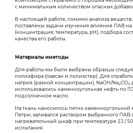
композиции стирального порошка необходим
с минимальным количеством опасных добаво
В настоящей работе, помимо анализа веществ
поставлены задачи изучения влияния ПАВ на
(концентрация, температура, pH), подбора со
качества его работы.
Материалы и
методы
Для работы мы были выбраны образцы следующ
полиэфира (лавсан и полиэстер). Для отрабо
натрия (разной концентрации), NaOH/Na
CO
д
2
3
использовались каменноугольная нефть по ГО
подсолнечное масло.
На ткань наносилось пятно каменноугольной 
Петри, заливался раствором выбранного ПАВ с 
нагревательный шкаф при температуре 23 / 50 
испытания.