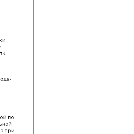
ки
е
лк.
сода-
ой по
льной
на при