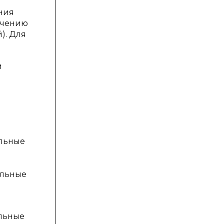
ния
личению
). Для
и
альные
альные
альные