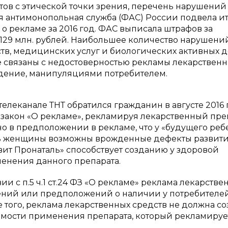
ов с этической точки зрения, перечень нарушени
ая антимонопольная служба (ФАС) России подвела и
о рекламе за 2016 год. ФАС выписала штрафов за
129 млн. рублей. Наибольшее количество нарушени
ств, медицинских услуг и биологических активных 
ре связаны с недостоверностью рекламы лекарствен
ждение, манипуляциями потребителем.
телеканале ТНТ обратился гражданин в августе 2016 
закон «О рекламе», рекламируя лекарственный пре
о в предположении в рекламе, что у «будущего реб
 женщины возможны врожденные дефекты развити
вит Пронаталь» способствует созданию у здоровой
енения данного препарата.
ии с п.5 ч.1 ст.24 ФЗ «О рекламе» реклама лекарстве
дений или предположений о наличии у потребителе
 того, реклама лекарственных средств не должна со
имости применения препарата, который рекламируе