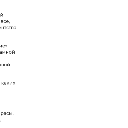
ой
все,
нтства
ме»
ламной
овой
 каких
 расы,
,