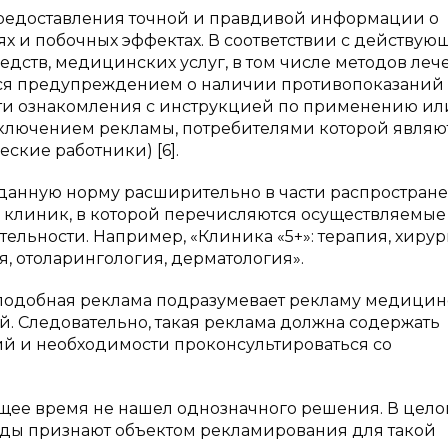
 предоставления точной и правдивой информации о
х и побочных эффектах. В соответствии с действу
дств, медицинских услуг, в том числе методов леч
я предупреждением о наличии противопоказаний 
и ознакомления с инструкцией по применению ил
сключением рекламы, потребителями которой являю
кие работники) [6].
 данную норму расширительно в части распростране
 клиник, в которой перечисляются осуществляемые
ьности. Например, «Клиника «5+»: терапия, хирур
, отоларингология, дерматология».
 подобная реклама подразумевает рекламу медицин
й. Следовательно, такая реклама должна содержать
й и необходимости проконсультироваться со
ящее время не нашел однозначного решения. В цел
уды признают объектом рекламирования для такой