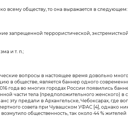
ко всему обществу, то она выражается в следующем:
ние запрещенной террористической, экстремистко
а и т. п.;
ические вопросы в настоящее время довольно много
ию в обществе, является баннер одного современн
016 года во многих городах России появились банн
ной части тела (предположительного женского) в 
анс эту предали в Архангельске, Чебоксарах, где во
ертного совета при Чувашском УФАС [4], однако ни
озмутило общественность, так около 44 % жителей 