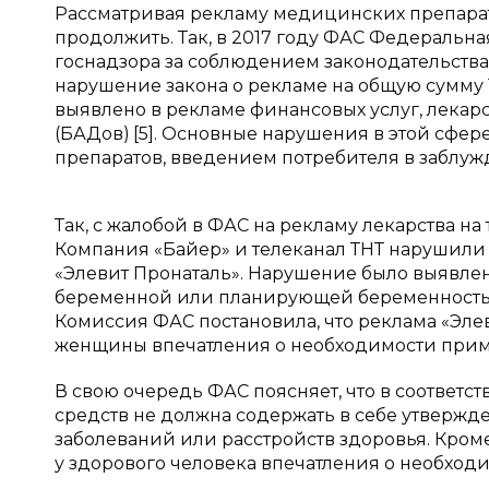
Рассматривая рекламу медицинских препарат
продолжить. Так, в 2017 году ФАС Федеральн
госнадзора за соблюдением законодательства 
нарушение закона о рекламе на общую сумму 
выявлено в рекламе финансовых услуг, лекар
(БАДов)
[5]. Основные нарушения в этой сфе
препаратов, введением потребителя в заблу
Так, с жалобой в ФАС на рекламу лекарства на 
Компания «Байер» и телеканал ТНТ нарушили 
«Элевит Пронаталь». Нарушение было выявлен
беременной или планирующей беременность
Комиссия ФАС постановила, что реклама «Эле
женщины впечатления о необходимости прим
В свою очередь ФАС поясняет, что в соответств
средств не должна содержать в себе утверж
заболеваний или расстройств здоровья. Кроме
у здорового человека впечатления о необход