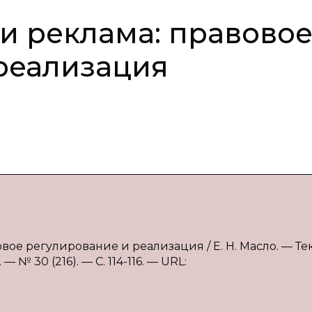
и реклама: правово
реализация
вое регулирование и реализация / Е. Н. Масло. — Тек
№ 30 (216). — С. 114-116. — URL: