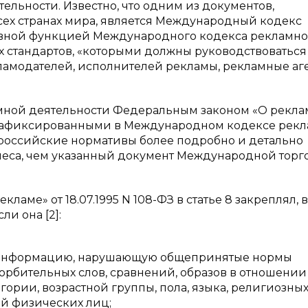
ельности. Известно, что одним из документов,
ех странах мира, является Международный кодекс
новной функцией Международного кодекса рекламн
х стандартов, «которыми должны руководствоваться 
амодателей, исполнителей рекламы, рекламные аге
мной деятельности Федеральным законом «О рекла
 зафиксированными в Международном кодексе рек
в российские нормативы более подробно и детально
еса, чем указанный документ Международной торг
ме» от 18.07.1995 N 108-ФЗ в статье 8 закреплял, в
ли она [2]:
ую информацию, нарушающую общепринятые нормы
орбительных слов, сравнений, образов в отношении
ории, возрастной группы, пола, языка, религиозных
й физических лиц;