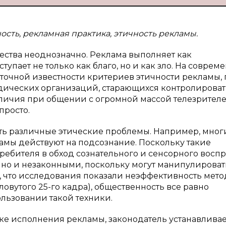
ость, рекламная практика, этичность рекламы.
ества неоднозначно. Реклама выполняет как
тупает не только как благо, но и как зло. На соврем
аточной известности критериев этичности рекламы,
дических организаций, старающихся контролироват
личия при общении с огромной массой телезрителе
просто.
ь различные этические проблемы. Например, мног
ламы действуют на подсознание. Поскольку такие
ебителя в обход сознательного и сенсорного воспр
, но и незаконными, поскольку могут манипулироват
о, что исследования показали неэффективность мет
овутого 25-го кадра), общественность все равно
льзовании такой техники.
ике исполнения рекламы, законодатель устанавливае