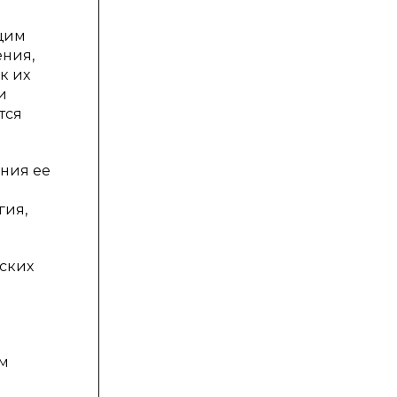
ющим
ения,
к их
и
тся
ния ее
гия,
ских
ом