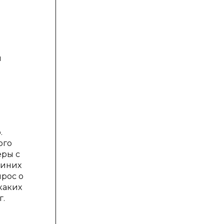
й
.
ого
еры с
синих
прос о
каких
г.