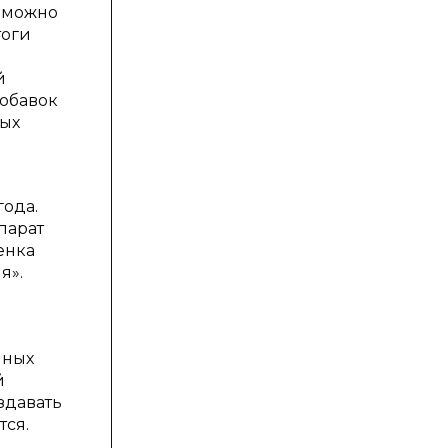
й можно
тоги
й
добавок
ных
года.
парат
енка
я».
нных
й
здавать
тся.