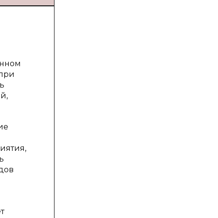
енном
 при
ь
й,
ие
иятия,
ь
одов
т