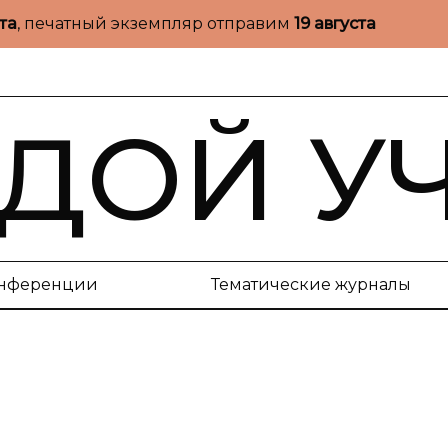
ста
, печатный экземпляр отправим
19 августа
ДОЙ У
нференции
Тематические журналы