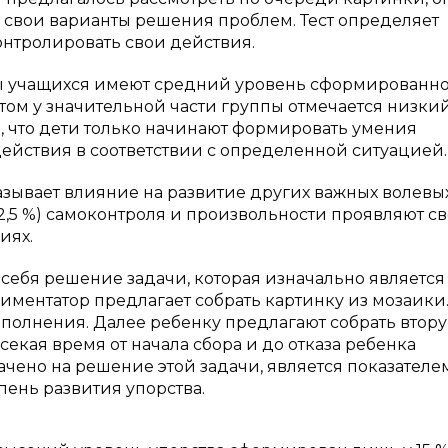
 свои варианты решения проблем. Тест определяет
онтролировать свои действия.
ины учащихся имеют средний уровень сформированн
том у значительной части группы отмечается низки
ем, что дети только начинают формировать умения
действия в соответствии с определенной ситуацией.
зывает влияние на развитие других важных волевы
12,5 %) самоконтроля и произвольности проявляют с
иях.
себя решение задачи, которая изначально является
риментатор предлагает собрать картинку из мозаики
полнения. Далее ребенку предлагают собрать втор
асекая время от начала сбора и до отказа ребенка
ачено на решение этой задачи, является показателе
пень развития упорства.