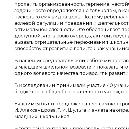
проявить организованность, терпение, наст
задачи часто определяется не только тем, в к
насколько ему видна цель. Поэтому ребенку н
волевой регуляции поведения и деятельности
оптимальной сложности. Это обеспечивает пе
доступной, что, в свою очередь, активизиру
вызвать отрицательные переживания школьник
способствуют развитию воли, так как учащийс
В нашей исследовательской работе мы постав
в младшем школьном возрасте и показать, что 
одного волевого качества приводит к развити
В исследовании принимали участие 40 учащих
бюджетного общеобразовательного учреждени
Учащимся были предложены тест самоконтрол
И. Александрова, Т. И. Шульга и анкета на о
младших школьников.
В тесте самоконтроля и произвольности детя