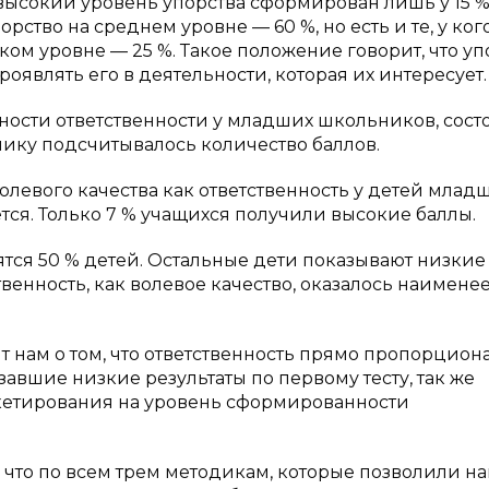
 высокий уровень упорства сформирован лишь у 15 
рство на среднем уровне — 60 %, но есть и те, у ког
ом уровне — 25 %. Такое положение говорит, что уп
проявлять его в деятельности, которая их интересует.
ости ответственности у младших школьников, состо
снику подсчитывалось количество баллов.
левого качества как ответственность у детей млад
тся. Только 7 % учащихся получили высокие баллы.
ся 50 % детей. Остальные дети показывают низкие
тственность, как волевое качество, оказалось наимене
т нам о том, что ответственность прямо пропорцион
завшие низкие результаты по первому тесту, так же
кетирования на уровень сформированности
 что по всем трем методикам, которые позволили н