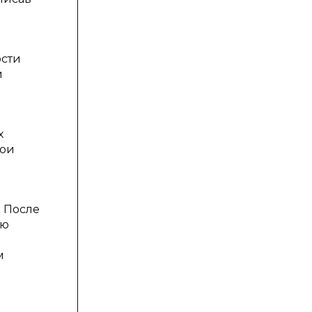
ости
й
х
вои
. После
ую
м