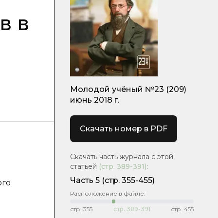
в в
Молодой учёный №23 (209)
июнь 2018 г.
Скачать номер в PDF
Скачать часть журнала с этой
статьей
(стр.
389-391
)
:
Часть 5
(стр. 355-455)
ого
Расположение в файле:
стр.
355
стр.
389-391
стр.
455