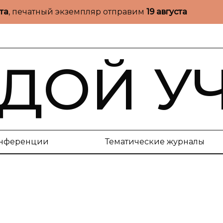
ста
, печатный экземпляр отправим
19 августа
ДОЙ У
нференции
Тематические журналы