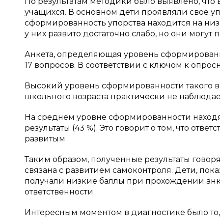
По результатам методики было выявлено, что
учащихся. В основном дети проявляли свое упо
сформированность упорства находится на низк
у них развито достаточно слабо, но они могут 
Анкета, определяющая уровень сформированн
17 вопросов. В соответствии с ключом к опро
Высокий уровень сформированности такого во
школьного возраста практически не наблюдае
На среднем уровне сформированности находят
результаты (43 %). Это говорит о том, что отве
развитым.
Таким образом, полученные результаты говоря
связана с развитием самоконтроля. Дети, пока
получали низкие баллы при прохождении ан
ответственности.
Интересным моментом в диагностике было то,