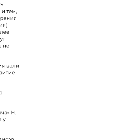
ть
 и тем,
зрения
ия)
олее
ут
е не
ия воли
звитие
о
ча» Н.
 у
писав