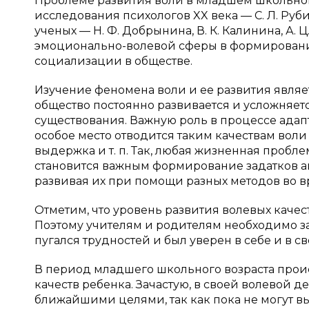
Проблеме развития воли в младшем школьно
исследования психологов XX века — С. Л. Рубин
ученых — Н. Ф. Добрынина, В. К. Калинина, А. Ц
эмоционально-волевой сферы в формировани
социализации в обществе.
Изучение феномена воли и ее развития являе
общество постоянно развивается и усложняет
существования. Важную роль в процессе адап
особое место отводится таким качествам воли 
выдержка и т. п. Так, любая жизненная пробл
становится важным формирование задатков акт
развивая их при помощи разных методов во в
Отметим, что уровень развития волевых качес
Поэтому учителям и родителям необходимо за
пугался трудностей и был уверен в себе и в св
В период младшего школьного возраста про
качеств ребенка. Зачастую, в своей волевой
ближайшими целями, так как пока не могут вы