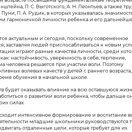
м возрасте посвящены фундаментальные теоретиче
штейна, Л. С. Выготского, А. Н. Леонтьев, а также тр
. Пуни, П. А. Рудик, в которых указывалась значимост
и гармоничной личности ребенка и его дальнейш
тся актуальным и сегодня, поскольку современное
ся, заставляя людей приспосабливаться к новым ус
тации играют разные качества личности, среди кот
как: настойчивость, уверенность в себе, терпение,
ема человека решается при участии воли. Поэтому
ивных волевых качеств у детей с раннего возраста,
ремя обучения в начальной школе.
тв будет оказывать влияние на всю оставшуюся жизн
ботиться о развитии воли ребенка, чтобы дальше о
оих силах.
исходит интенсивное формирование и воспитание в
 деятельности младшие школьники руководствуются 
двигать отдаленные цели, которые требует для их