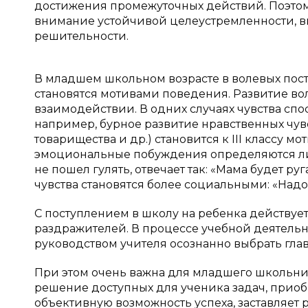
достижения промежуточных действий. Поэтом
внимание устойчивой целеустремленности, в
решительности.
В младшем школьном возрасте в волевых пост
становятся мотивами поведения. Развитие вол
взаимодействии. В одних случаях чувства спос
например, бурное развитие нравственных чув
товарищества и др.) становится к III классу м
эмоциональные побуждения определяются личн
не пошел гулять, отвечает так: «Мама будет ругат
чувства становятся более социальными: «Надо 
С поступлением в школу на ребенка действуе
раздражителей. В процессе учебной деятельн
руководством учителя осознанно выбрать гла
При этом очень важна для младшего школьника
решение доступных для ученика задач, приоб
объективную возможность успеха, заставляет