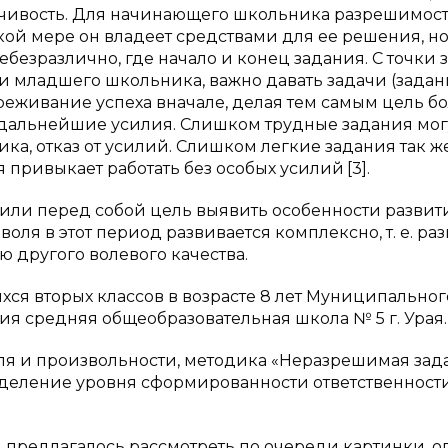
ойчивость. Для начинающего школьника разрешимос
акой мере он владеет средствами для ее решения, но
ебезразлично, где начало и конец задания. С точки 
 младшего школьника, важно давать задачи (задан
реживание успеха вначале, делая тем самым цель б
ет дальнейшие усилия. Слишком трудные задания мог
а, отказ от усилий. Слишком легкие задания так ж
я привыкает работать без особых усилий
[3].
или перед собой цель выявить особенности развит
воля в этот период развивается комплексно, т. е. ра
ю другого волевого качества.
ся вторых классов в возрасте 8 лет Муниципальног
я средняя общеобразовательная школа № 5 г. Урая.
я и произвольности, методика «Неразрешимая зада
пределение уровня сформированности ответственности
м предлагалось рассмотреть по очереди картинки, о