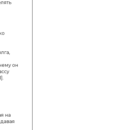
елять
ко
лга,
чему он
ассу
1].
ая на
здавая