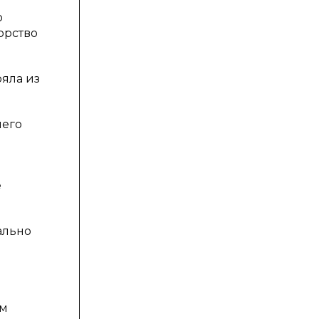
%
о
орство
яла из
шего
е
ально
ам