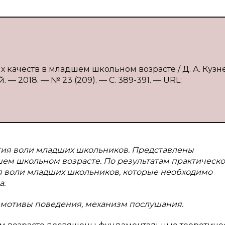
х качеств в младшем школьном возрасте / Д. А. Кузн
— 2018. — № 23 (209). — С. 389-391. — URL:
тия воли младших школьников. Представлены
шем школьном возрасте. По результатам практическо
я воли младших школьников, которые необходимо
а.
а, мотивы поведения, механизм послушания.