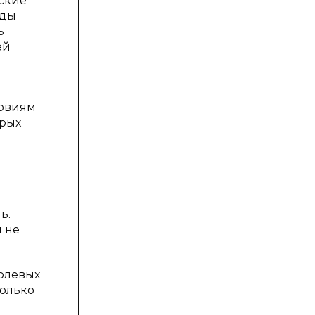
ские
уды
ь
ей
ловиям
орых
ь.
н не
олевых
только