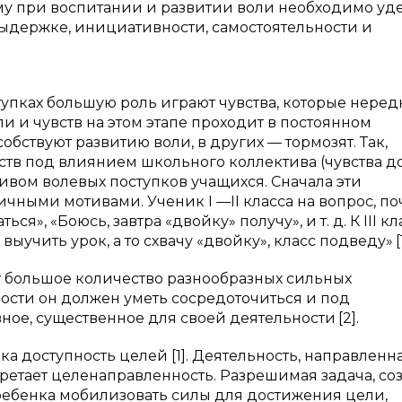
у при воспитании и развитии воли необходимо уд
ыдержке, инициативности, самостоятельности и
упках большую роль играют чувства, которые неред
и и чувств на этом этапе проходит в постоянном
обствуют развитию воли, в других — тормозят. Так,
ств под влиянием школьного коллектива (чувства до
отивом волевых поступков учащихся. Сначала эти
ыми мотивами. Ученик I —II класса на вопрос, по
ься», «Боюсь, завтра «двойку» получу», и т. д. К III кл
выучить урок, а то схвачу «двойку», класс подведу»
[
т большое количество разнообразных сильных
ости он должен уметь сосредоточиться и под
вное, существенное для своей деятельности
[2].
 доступность целей [1]. Деятельность, направленн
ретает целенаправленность. Разрешимая задача, со
 ребенка мобилизовать силы для достижения цели,