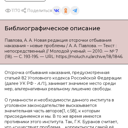
1170
Поделиться
Библиографическое описание
Павлова, А. А. Новая редакция отсрочки отбывания
наказания – новые проблемы / А. А. Павлова. — Текст :
непосредственный // Молодой ученый. — 2010. — № 7
(18). — С. 193-195. — URL: https://moluch.ru/archive/18/1846.
Отсрочка отбывания наказания, предусмотренная
статьей 82 Уголовного кодекса Российской Федерации
(далее УК РФ -
А.П.
), занимает значимое место среди
мер, альтернативных ре­альному лишению свободы.
О гуманности и необходимости данного института в
уголовном законодательстве высказывается
значительная часть авторов[1, с.58], к которым
присоединяемся и мы. В то же время имеются
противники этого института. Так, Г.К. Буранов считает,
что «существует проблема … корректности самой её