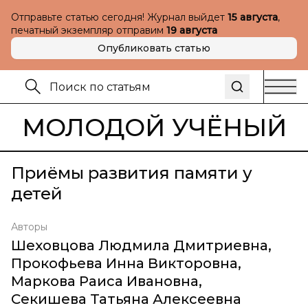
Отправьте статью сегодня! Журнал выйдет
15 августа
,
печатный экземпляр отправим
19 августа
Опубликовать статью
МОЛОДОЙ УЧЁНЫЙ
Приёмы развития памяти у
детей
Авторы
Шеховцова Людмила Дмитриевна
,
Прокофьева Инна Викторовна
,
Маркова Раиса Ивановна
,
Секишева Татьяна Алексеевна