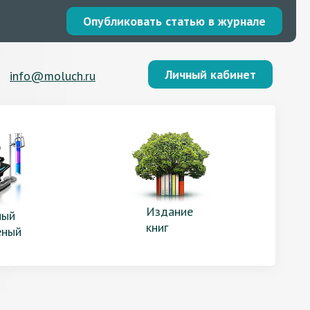
Опубликовать статью в журнале
Личный кабинет
info@moluch.ru
Издание
ый
книг
еный