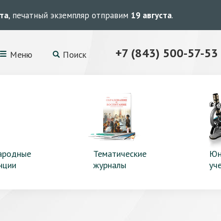
ста
, печатный экземпляр отправим
19 августа
.
+7 (843) 500-57-53
Меню
Поиск
ародные
Тематические
Юн
нции
журналы
уч