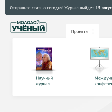
Отправьте статью сегодня!
Журнал выйдет
15 авгу
Проекты
Научный
Междун
журнал
конфере