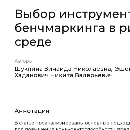
Выбор инструмент
бенчмаркинга в р
среде
Авторы
Шуклина Зинаида Николаевна
,
Эшон
Хаданович Никита Валерьевич
Аннотация
В статье проанализированы основные подхо
для повышения конкурентоспособности пред