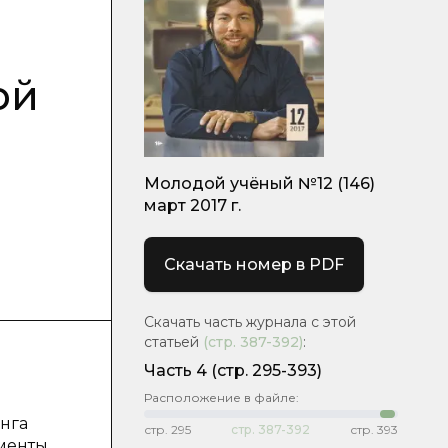
ой
Молодой учёный №12 (146)
март 2017 г.
Скачать номер в PDF
Скачать часть журнала с этой
статьей
(стр.
387-392
)
:
Часть 4
(cтр. 295-393)
Расположение в файле:
нга
стр.
295
стр.
387-392
стр.
393
менты