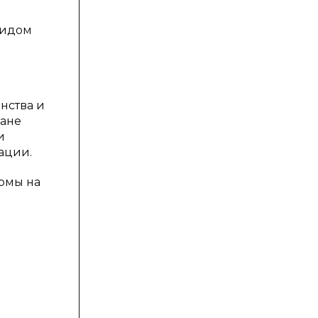
видом
нства и
лане
и
ации.
ирмы на