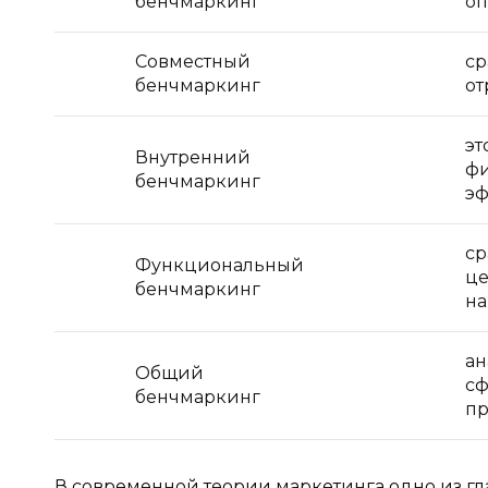
бенчмаркинг
оп
Совместный
ср
бенчмаркинг
от
эт
Внутренний
фи
бенчмаркинг
эф
ср
Функциональный
це
бенчмаркинг
на
ан
Общий
сф
бенчмаркинг
пр
В современной теории маркетинга одно из гл