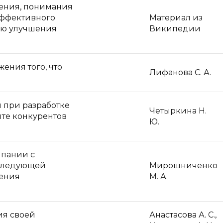
ения, понимания
ффективного
Материал из
ью улучшения
Википедии
ения того, что
Лифанова С. А.
 при разработке
Четыркина Н.
ыте конкурентов
Ю.
мпании с
оследующей
Мирошниченко
ения
М. А.
ия своей
Анастасова А. С.,