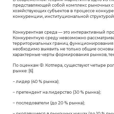
представляющей собой комплекс рыночных си
хозяйствующих субъектов в процессе конкур
конкуренции, институциональной структурой 
Конкурентная среда — это интерактивный про
Конкурентную среду невозможно рассматриват
территориальных границ функционирования 
необходимо выявить не только общие основы
характерные черты формирования рынков, те
По оценкам Ф. Котлера, существуют четыре р
рынке: [6]
− лидер (40 % рынка);
− претендент на лидерство (30 % рынка);
− последователи (до 20 % рынка);
− окопавшиеся в рыночных нишах (до 10 % рын