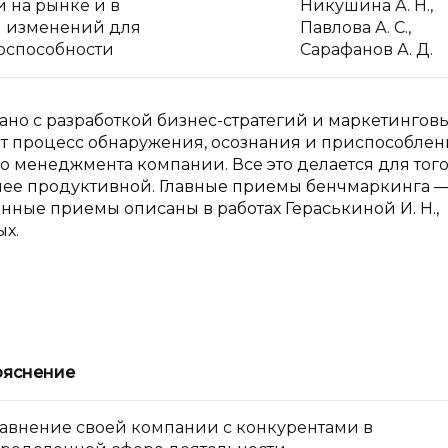
 на рынке и в
Никушина А. Н.,
й изменений для
Павлова А. С.,
оспособности
Сарафанов А. Д.
ано с разработкой бизнес-стратегий и маркетингов
т процесс обнаружения, осознания и приспособлен
 менеджмента компании. Все это делается для того
лее продуктивной. Главные приемы бенчмаркинга —
анные приемы описаны в работах Гераськиной И. Н.,
ых.
ояснение
авнение своей компании с конкурентами в