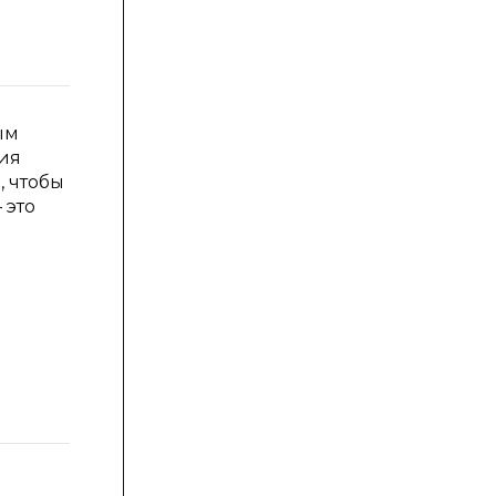
ым
ия
, чтобы
 это