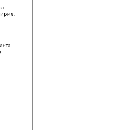
сл
фирме,
ента
ы