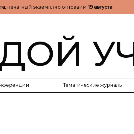
ста
, печатный экземпляр отправим
19 августа
ДОЙ У
нференции
Тематические журналы