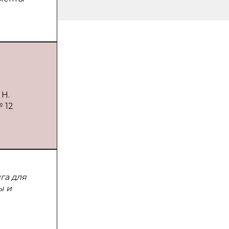
 Н.
 12
га для
ы и