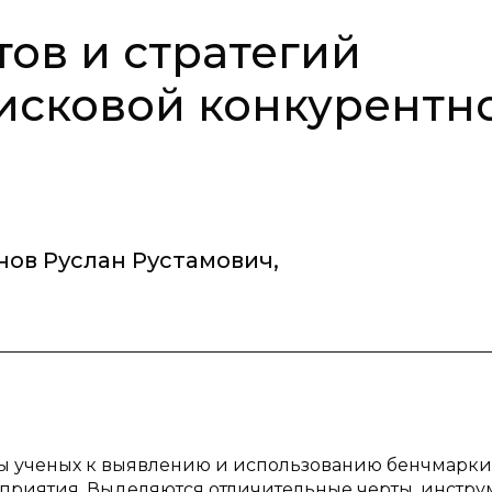
ов и стратегий
исковой конкурентн
ов Руслан Рустамович
,
ды ученых к выявлению и использованию бенчмарки
приятия. Выделяются отличительные черты, инстру