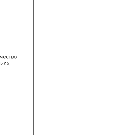
ичество
иях,