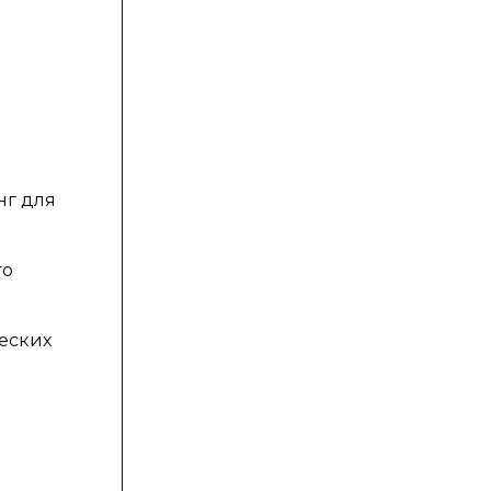
нг для
го
еских