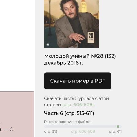
Молодой учёный №28 (132)
декабрь 2016 г.
Скачать номер в PDF
Скачать часть журнала с этой
статьей
(стр.
606-608
)
:
Часть 6
(cтр. 515-611)
Расположение в файле:
–
. — С.
стр.
515
стр.
606-608
стр.
611