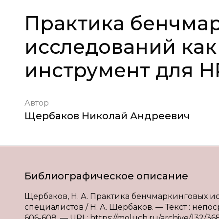
Практика бенчма
исследований как
инструмент для H
Автор
Щербаков Николай Андреевич
Библиографическое описание
Щербаков, Н. А. Практика бенчмаркинговых и
специалистов / Н. А. Щербаков. — Текст : непос
606-608. — URL: https://moluch.ru/archive/132/36