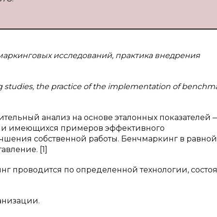
чмаркинговых исследований, практика внедрения
tudies, the practice of the implementation of benchma
вительный анализ на основе эталонных показателей 
ции имеющихся примеров эффективного
чшения собственной работы. Бенчмаркинг в равной
авление. [1]
нг проводится по определенной технологии, состо
анизации.