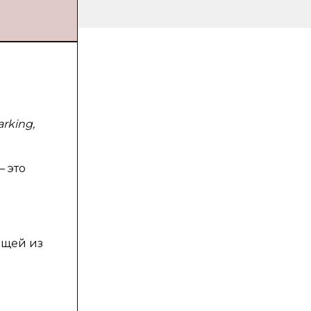
rking,
— это
ящей из