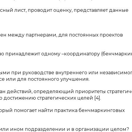
осный лист, проводит оценку, представляет данные
н между партнерами, для постоянных проектов
тво принадлежит одному –координатору (бенчмарки
ыми при руководстве внутреннего или независимо
се или для постоянного улучшения.
лан действий, определяющий приоритеты стратегич
о достижению стратегических целей [4].
оторый помогает найти практика бенчмаркинговых
м или ином подразделении и в организации целом?