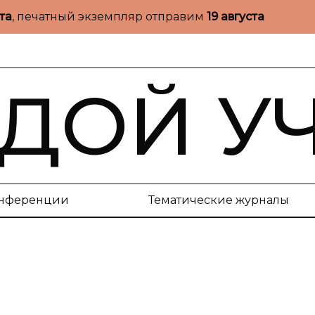
ста
, печатный экземпляр отправим
19 августа
ДОЙ У
нференции
Тематические журналы