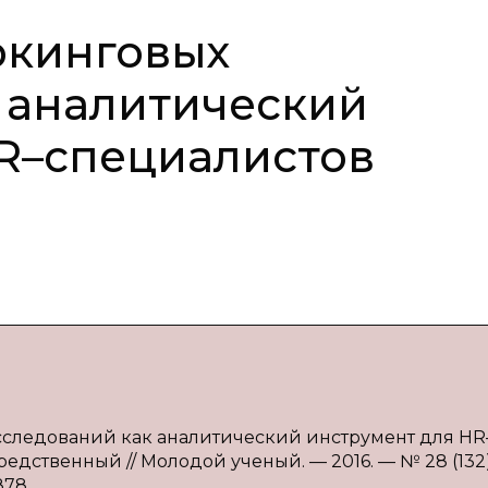
ркинговых
 аналитический
R–специалистов
сследований как аналитический инструмент для HR
редственный // Молодой ученый. — 2016. — № 28 (132)
878.