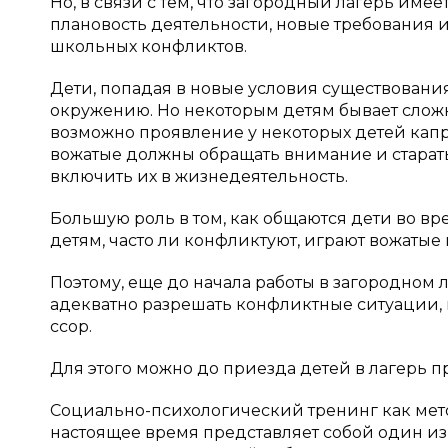
Но, в связи с тем, что загородный лагерь име
плановость деятельности, новые требования 
школьных конфликтов.
Дети, попадая в новые условия существования
окружению. Но некоторым детям бывает сложн
возможно проявление у некоторых детей каприз
вожатые должны обращать внимание и старатьс
включить их в жизнедеятельность.
Большую роль в том, как общаются дети во в
детям, часто ли конфликтуют, играют вожатые 
Поэтому, еще до начала работы в загородном
адекватно разрешать конфликтные ситуации,
ссор.
Для этого можно до приезда детей в лагерь п
Социально-психологический тренинг как мет
настоящее время представляет собой один и