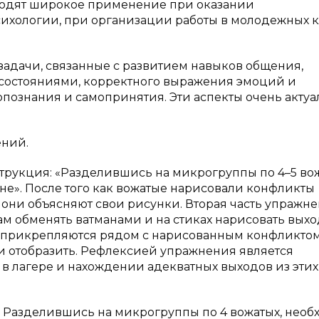
ходят широкое применение при оказании
ихологии, при организации работы в молодежных к
адачи, связанные с развитием навыков общения,
остояниями, корректного выражения эмоций и
познания и самопринятия. Эти аспекты очень акту
ений.
трукция: «Разделившись на микрогруппы по 4–5 вож
не». После того как вожатые нарисовали конфликты
они объясняют свои рисунки. Вторая часть упражн
м обменять ватманами и на стиках нарисовать выхо
ки прикрепляются рядом с нарисованным конфликтом
ли отобразить. Рефлексией упражнения является
в лагере и нахождении адекватных выходов из этих
 Разделившись на микрогруппы по 4 вожатых, нео