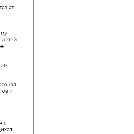
ся от
ому
х детей
ее
гим
рсонал
тов и
я в
щихся