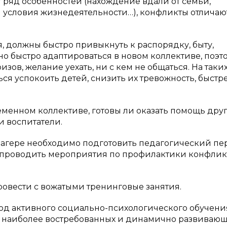
ет ряд особенностей (нахождение вдали от семьи,
и условия жизнедеятельности…), конфликты отличают
, должны быстро привыкнуть к распорядку, быту,
о быстро адаптироваться в новом коллективе, поэт
ов, желание уехать, ни с кем не общаться. На таки
я успокоить детей, снизить их тревожность, быстр
ременном коллективе, готовы ли оказать помощь дру
и воспитатели.
 лагере необходимо подготовить педагогический пе
 проводить мероприятия по профилактики конфлик
ровести с вожатыми тренинговые занятия.
од активного социально-психологического обучени
з наиболее востребованных и динамично развиваю