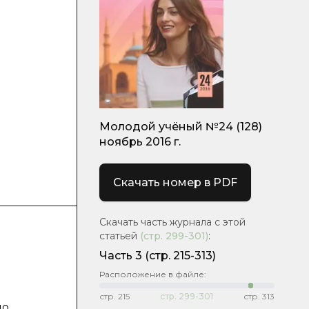
Молодой учёный №24 (128)
ноябрь 2016 г.
Скачать номер в PDF
Скачать часть журнала с этой
статьей
(стр.
299-301
)
:
Часть 3
(cтр. 215-313)
Расположение в файле:
стр.
215
стр.
299-301
стр.
313
по