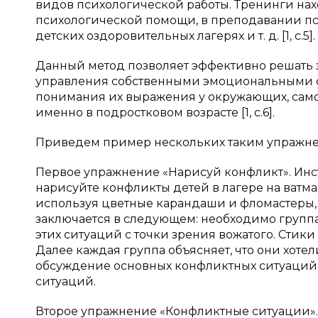
видов психологической работы. Тренинги на
психологической помощи, в преподавании пс
детских оздоровительных лагерях и т. д. [1, с.5].
Данный метод позволяет эффективно решать з
управления собственными эмоциональными с
понимания их выражения у окружающих, само
именно в подростковом возрасте [1, с.6].
Приведем пример нескольких таким упражн
Первое упражнение «Нарисуй конфликт». Инс
нарисуйте конфликты детей в лагере на ватма
используя цветные карандаши и фломастеры, 
заключается в следующем: необходимо группа
этих ситуаций с точки зрения вожатого. Сти
Далее каждая группа объясняет, что они хоте
обсуждение основных конфликтных ситуаций 
ситуаций.
Второе упражнение «Конфликтные ситуации».