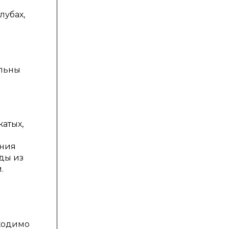
лубах,
альны
атых,
ения
ды из
.
бходимо