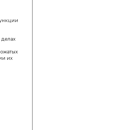
функции
 делах
вожатых
ии их