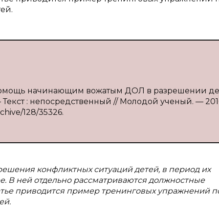
ей.
 помощь начинающим вожатым ДОЛ в разрешении де
— Текст : непосредственный // Молодой ученый. — 20
rchive/128/35326.
ешения конфликтных ситуаций детей, в период их
е. В ней отдельно рассматриваются должностные
статье приводится пример тренинговых упражнений п
ей.