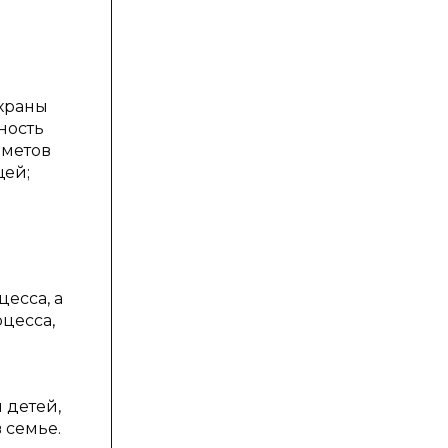
охраны
ность
дметов
щей;
есса, а
цесса,
 детей,
 семье.