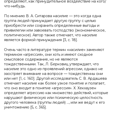
определяют, как принудительное воздействие на кого/
что-нибудь.
По мнению В. А. Ситарова насилие — это когда одна
группа людей принуждает другую группу с целью
приобрести или сохранить определенные выгоды и
привилегии или завоевать господство (экономическое,
политическое). Автор также отмечает, что насилие
является формой принуждения [3, с. 18].
Очень часто в литературе термин «насилие» заменяют
термином «агрессия», они хоть и имеют сходное
смысловое содержание, но не являются
тождественными. Так, Л. Берковиц утверждает, что
насилие это одно из проявлений агрессии, однако не
заостряет внимание на вопросе — тождественны они
или нет [1, с. 160]. Другой исследователь С. В. Ардашева
отмечает насилие как более узкое понятие и полагает,
что оно входит в понятие «агрессия». Х. Хекхаузен
определяет агрессию как множество действий, которые
нарушают физическую или психическую целостность
другого человека (группы людей) …, или же ведут к его
уничтожению [5, с. 365].