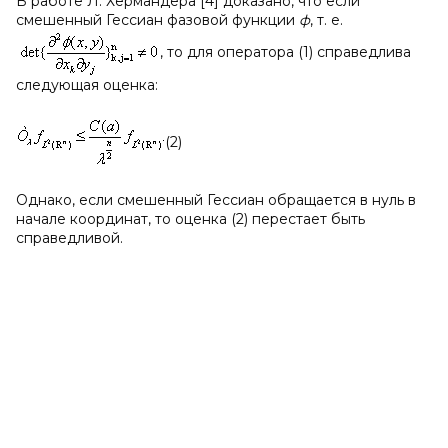
В работе Л. Хёрмандера [4] доказано, что если
смешенный Гессиан фазовой функции
ф
, т. е.
, то для оператора (1) справедлива
следующая оценка:
(2)
Однако, если смешенный Гессиан обращается в нуль в
начале координат, то оценка (2) перестает быть
справедливой.