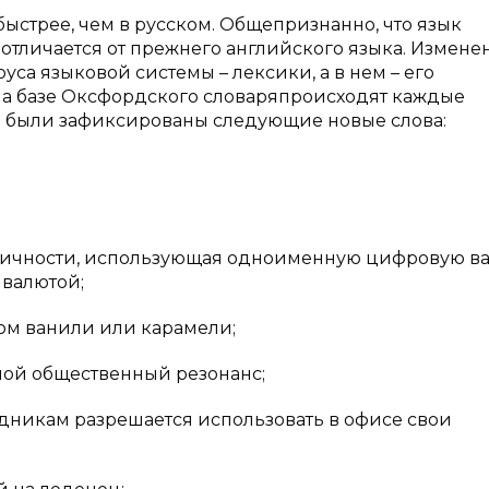
ыстрее, чем в русском. Общепризнанно, что язык
 отличается от прежнего английского языка. Измене
уса языковой системы – лексики, а в нем – его
а базе Оксфордского словаряпроисходят каждые
ода были зафиксированы следующие новые слова:
личности, использующая одноименную цифровую ва
валютой;
сом ванили или карамели;
ой общественный резонанс;
удникам разрешается использовать в офисе свои