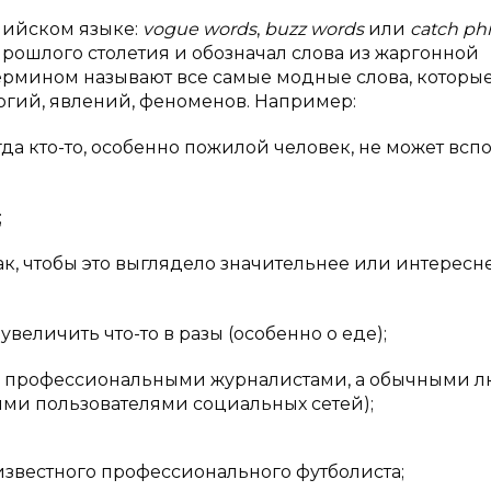
лийском языке:
vogue words
,
buzz words
или
catch ph
рошлого столетия и обозначал слова из жаргонной
термином называют все самые модные слова, которы
огий, явлений, феноменов. Например:
да кто-то, особенно пожилой человек, не может всп
;
ак, чтобы это выглядело значительнее или интересн
увеличить что-то в разы (особенно о еде);
й не профессиональными журналистами, а обычными 
ыми пользователями социальных сетей);
известного профессионального футболиста;