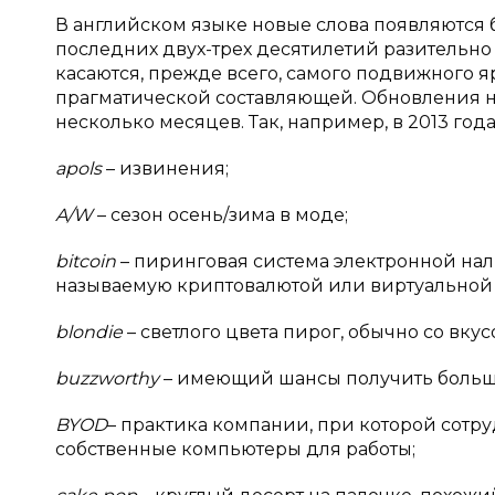
В английском языке новые слова появляются б
последних двух-трех десятилетий разительно
касаются, прежде всего, самого подвижного яр
прагматической составляющей. Обновления н
несколько месяцев. Так, например, в 2013 г
apols
– извинения;
A/W
– сезон осень/зима в моде;
bitcoin
– пиринговая система электронной на
называемую криптовалютой или виртуальной 
blondie
– светлого цвета пирог, обычно со вку
buzzworthy
– имеющий шансы получить больш
BYOD
– практика компании, при которой сотр
собственные компьютеры для работы;