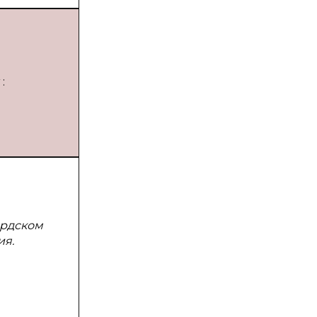
:
ордском
ия.