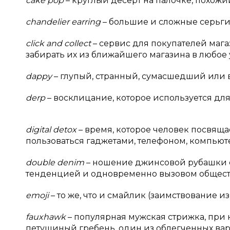
cake pop
– круглый десерт на палочке, похожи
chandelier ear
r
ing
– большие и сложные серьги 
click and collect
– сервис для покупателей мага
забирать их из ближайшего магазина в любое
dappy
– глупый, странный, сумасшедший или 
derp
– восклицание, которое используется для
digital detox
– время, которое человек посвящае
пользоваться гаджетами, телефоном, компьют
double denim
– ношение джинсовой рубашки 
тенденцией и одновременно вызовом общест
emoji
– то же, что и смайлик (заимствование из
fauxhawk
– популярная мужская стрижка, при 
петушиный гребень, один из облегченных вар