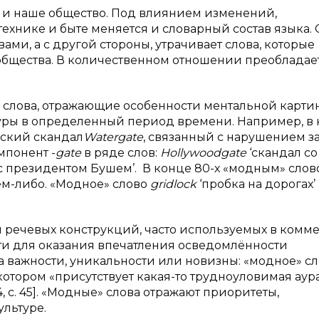
нь и наше общество. Под влиянием изменений,
ехнике и быте меняется и словарный состав языка. 
ми, а с другой стороны, утрачивает слова, которые
 общества. В количественном отношении преобладае
 слова, отражающие особенности ментальной карти
туры в определенный период времени. Например, в
еский скандал
Watergate
, связанный с нарушением з
мпонент -
gate
в ряде слов:
Hollywoodgate
‘скандал со
с президентом Бушем’. В конце 80-х «модным» сло
ем-либо. «Модное» слово
gridlock
‘пробка на дорогах’
и речевых конструкций, часто используемых в комм
и для оказания впечатления осведомлённости
 важности, уникальности или новизны: «модное» сл
 котором «присутствует какая-то трудноуловимая аура
 с. 45]. «Модные» слова отражают приоритеты,
льтуре.