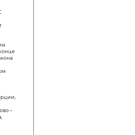
С
т
ны
 конце
акона
вом
ерции,
ово –
,