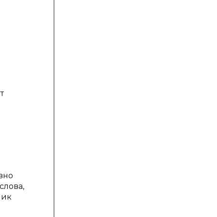
т
и
вно
слова,
ник