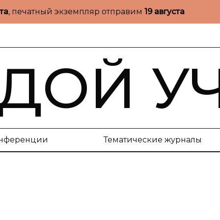
ста
, печатный экземпляр отправим
19 августа
ДОЙ У
нференции
Тематические журналы