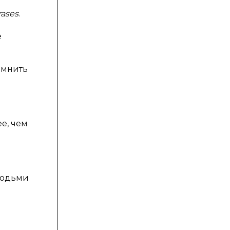
rases
.
е
омнить
ее, чем
людьми