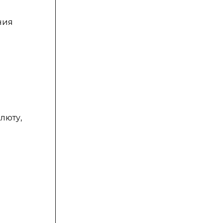
ния
люту,