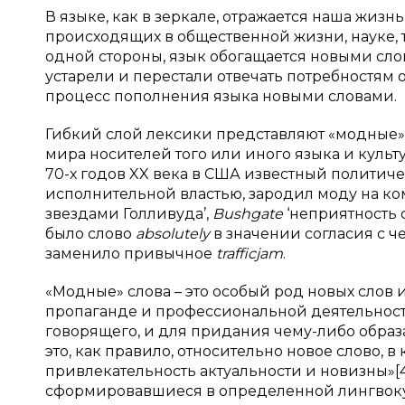
В языке, как в зеркале, отражается наша жиз
происходящих в общественной жизни, науке, т
одной стороны, язык обогащается новыми слова
устарели и перестали отвечать потребностям
процесс пополнения языка новыми словами.
Гибкий слой лексики представляют «модные»
мира носителей того или иного языка и куль
70-х годов XX века в США известный политич
исполнительной властью, зародил моду на ко
звездами Голливуда’,
Bushgate
‘неприятность 
было слово
absolutely
в значении согласия с ч
заменило привычное
traffic
jam
.
«Модные» слова – это особый род новых слов 
пропаганде и профессиональной деятельност
говорящего, и для придания чему-либо образа
это, как правило, относительно новое слово, в
привлекательность актуальности и новизны»[4,
сформировавшиеся в определенной лингвоку