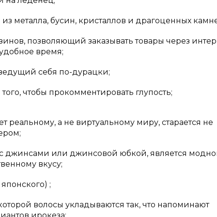
й на леденец;
из металла, бусин, кристаллов и драгоценных камн
зинов, позволяющий заказывать товары через интер
 удобное время;
ведущий себя по-дурацки;
 того, чтобы прокомментировать глупость;
т реальному, а не виртуальному миру, старается не
ером;
с джинсами или джинсовой юбкой, является модн
венному вкусу;
 японского) ;
которой волосы укладываются так, что напоминают
иантов ирокеза;