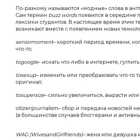
По-разному называются «модные» слова в анг
Сам термин
buzz words
появился в середине п
лексики студентов. В настоящее время этим 
возникают вместе с появлением новых технол
senior
moment
– короткий период времени, ког
что-то;
to
google
– искать что-либо в интернете, гуглить
to
sex
up
– изменить или преобразовать что-то т
оригинал;
to
supersize
– сильно увеличиться, вырасти или 
citizenjournalism– сбор и передача новосте
(в большинстве случаев блоггерами и активн
WAG
(
Wives
and
Girlfriends
)
– жена или девушка 