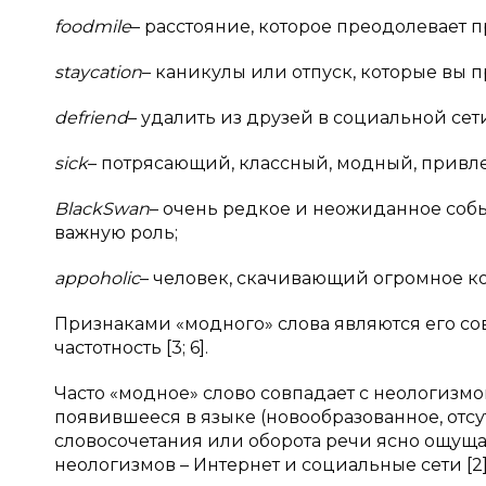
food
mile
– расстояние, которое преодолевает п
staycation
– каникулы или отпуск, которые вы п
defriend
– удалить из друзей в социальной сет
sick
– потрясающий, классный, модный, привл
Black
Swan
– очень редкое и неожиданное собы
важную роль;
а
ppoholic
– человек, скачивающий огромное к
Признаками «модного» слова являются его сов
частотность [3; 6].
Часто «модное» слово совпадает с неологизмо
появившееся в языке (новообразованное, отсу
словосочетания или оборота речи ясно ощуща
неологизмов – Интернет и социальные сети [2]