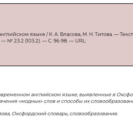
лийском языке / К. А. Власова, М. Н. Титова. — Текст 
№ 23.2 (103.2). — С. 96-98. — URL:
современном английском языке, выявленные в Оксф
начения «модных» слов и способы их словообразован
лова, Оксфордский словарь, словообразование.