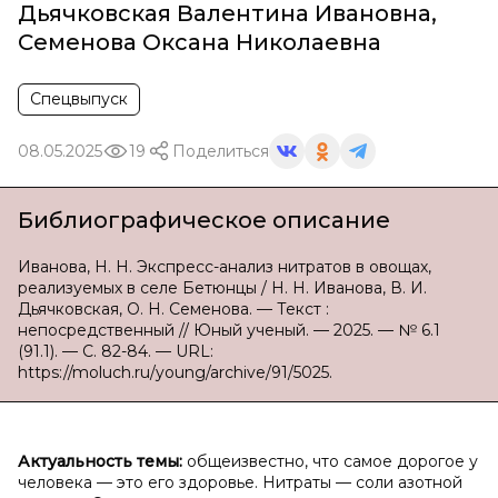
Дьячковская Валентина Ивановна
,
Семенова Оксана Николаевна
Спецвыпуск
08.05.2025
19
Поделиться
Библиографическое описание
Иванова, Н. Н. Экспресс-анализ нитратов в овощах,
реализуемых в селе Бетюнцы / Н. Н. Иванова, В. И.
Дьячковская, О. Н. Семенова. — Текст :
непосредственный // Юный ученый. — 2025. — № 6.1
(91.1). — С. 82-84. — URL:
https://moluch.ru/young/archive/91/5025.
Актуальность темы:
общеизвестно, что самое дорогое у
человека — это его здоровье. Нитраты — соли азотной