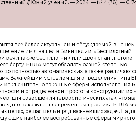
ственный // Юный ученый. — 2024. — № 4 (78). — С. 7
вится все более актуальной и обсуждаемой в нашем
ределение им я нашел в Википедии: «Беспилотный
ой речи также беспилотник или дрон от англ. drone
 его борту. БПЛА могут обладать разной степенью
 до полностью автоматических, а также различаютс
рам». Важнейшим условием для определения типа 
им исключительно законные сферы использования 
ступности и определенной простоты конструкции их 
ер, для совершения террористических атак, что яв
аглядно показывает современная практика БПЛА мо
ых целях, решая целый ряд важнейших задач. На д
ледующие наиболее востребованные сферы мирного