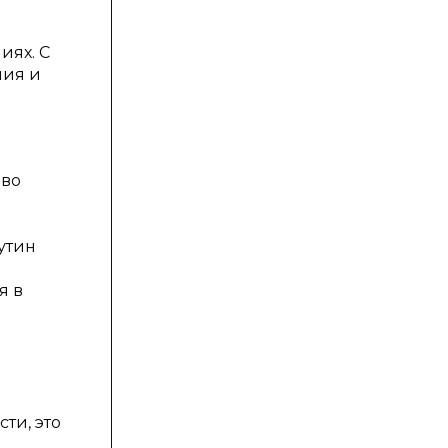
иях. С
ния и
 во
утин
я в
ти, это