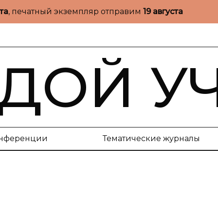
ста
, печатный экземпляр отправим
19 августа
ДОЙ У
нференции
Тематические журналы