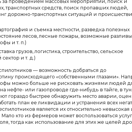
ь за проведением массовых мероприятий, поиск и
, транспортных средств, поиск пропавших людей,
нг дорожно-транспортных ситуаций и происшествий
артография и съемка местности, разведка полезных
остояние лесов, лесные пожары, возможные разливы
ы и т. п.)
авка грузов, логистика, строительство, сельское
сектор и т. д.)
еспилотников — возможность добраться до
артину происходящего «собственными глазами». Нап
рофы можно больше не рисковать жизнями людей д
а нефте- или газопроводе где-нибудь в тайге, в ту
ют гораздо быстрее обнаружить место аварии, оцен
ботать план ее ликвидации и устранения всех нега
спилотников является их относительно невысокая 
а. Мало кто из фермеров может воспользоваться услу
ля, тогда как использование для этих же целей др