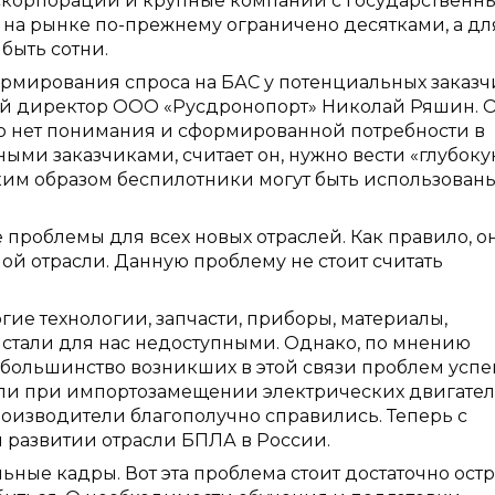
оскорпорации и крупные компании с государственн
в на рынке по-прежнему ограничено десятками, а дл
быть сотни.
рмирования спроса на БАС у потенциальных заказч
ый директор ООО «Русдронопорт» Николай Ряшин. 
его нет понимания и сформированной потребности в
ми заказчиками, считает он, нужно вести «глубок
аким образом беспилотники могут быть использованы
проблемы для всех новых отраслей. Как правило, о
ой отрасли. Данную проблему не стоит считать
е технологии, запчасти, приборы, материалы,
 стали для нас недоступными. Однако, по мнению
 большинство возникших в этой связи проблем усп
ли при импортозамещении электрических двигател
оизводители благополучно справились. Теперь с
 развитии отрасли БПЛА в России.
е кадры. Вот эта проблема стоит достаточно остр