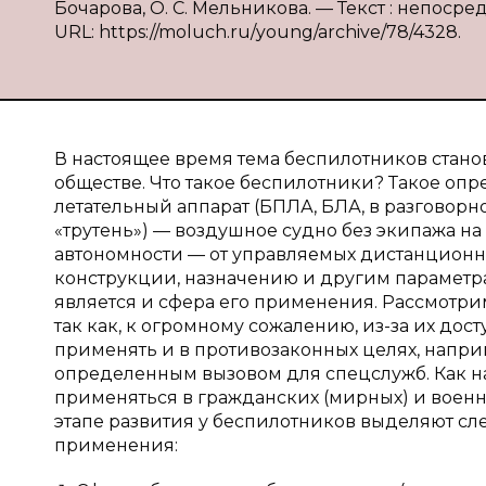
Бочарова, О. С. Мельникова. — Текст : непосред
URL: https://moluch.ru/young/archive/78/4328.
В настоящее время тема беспилотников стано
обществе. Что такое беспилотники? Такое оп
летательный аппарат (БПЛА, БЛА, в разговорн
«трутень») — воздушное судно без экипажа на
автономности — от управляемых дистанционно
конструкции, назначению и другим парамет
является и сфера его применения. Рассмотр
так как, к огромному сожалению, из-за их до
применять и в противозаконных целях, наприм
определенным вызовом для спецслужб. Как н
применяться в гражданских (мирных) и военн
этапе развития у беспилотников выделяют с
применения: