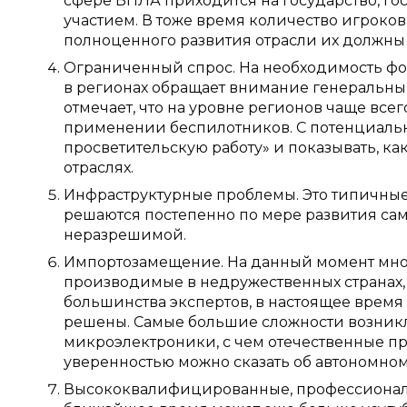
сфере БПЛА приходится на государство, г
участием. В тоже время количество игроко
полноценного развития отрасли их должны 
Ограниченный спрос. На необходимость фо
в регионах обращает внимание генеральн
отмечает, что на уровне регионов чаще вс
применении беспилотников. С потенциальны
просветительскую работу» и показывать, к
отраслях.
Инфраструктурные проблемы. Это типичные 
решаются постепенно по мере развития сам
неразрешимой.
Импортозамещение. На данный момент многи
производимые в недружественных странах,
большинства экспертов, в настоящее время
решены. Самые большие сложности возник
микроэлектроники, с чем отечественные пр
уверенностью можно сказать об автономном
Высококвалифицированные, профессиональны