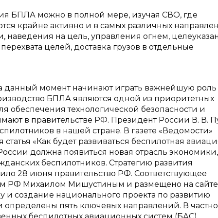
я БПЛА можно в полной мере, изучая СВО, где
ся крайне активно и в самых различных направлен
 наведения на цель, управления огнем, целеуказа
перехвата целей, доставка грузов в отдельные
а данный момент начинают играть важнейшую роль
роизводство БПЛА являются одной из приоритетных
ля обеспечения технологической безопасности и
имают в правительстве РФ. Президент России В. В. П
пилотников в нашей стране. В газете «Ведомости»
я статья «Как будет развиваться беспилотная авиаци
 России должна появиться новая отрасль экономики,
жданских беспилотников. Стратегию развития
дило 28 июня правительство РФ. Соответствующее
м РФ Михаилом Мишустиным и размещено на сайте
ку и создание национального проекта по развитию
 определены пять ключевых направлений. В частнос
венных беспилотных авиационных систем (БАС),