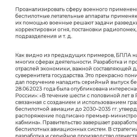
Проанализировать сферу военного применени
беспилотные летательные аппараты применяют
их помощью военные решают задачи разведки,
корректировки огня, постановки радиопомех, 
подразделения и т. д.
Как видно из предыдущих примеров, БПЛА н
многих сферах деятельности. Разработка и п
отраслей экономики, важной составляющей д
суверенитета государства. Это прекрасно пон
дал поручение наладить серийный выпуск бес
28.06.2023 года была опубликована интересна
России»: «В течение шести с половиной лет в
связанная с созданием и использованием гра
беспилотной авиации до 2030–2035 гг. утвер
распоряжение подписано премьер-министро
кабмина». Правительство завершает разработ
беспилотных авиационных систем. В стратегии
разработка и серийное производство отечест