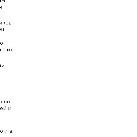
ым
я
иков
Он
ую
 в их
ни
ешно
ей и
о и в