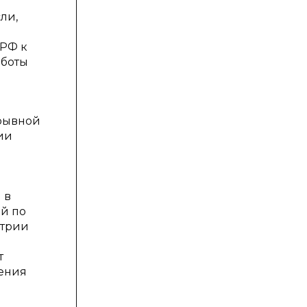
ли,
 РФ к
аботы
ерывной
ии
 в
ей по
стрии
т
чения