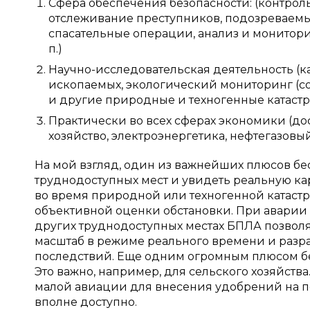
Сфера обеспечения безопасности: (контрол
отслеживание преступников, подозреваемых
спасательные операции, анализ и монитори
п.)
Научно-исследовательская деятельность (к
ископаемых, экологический мониторинг (с
и другие природные и техногенные катастроф
Практически во всех сферах экономики (дост
хозяйство, электроэнергетика, нефтегазовый 
На мой взгляд, один из важнейших плюсов б
труднодоступных мест и увидеть реальную к
во время природной или техногенной катаст
объективной оценки обстановки. При аварии н
других труднодоступных местах БПЛА позволя
масштаб в режиме реального времени и разра
последствий. Еще одним огромным плюсом бе
Это важно, например, для сельского хозяйств
малой авиации для внесения удобрений на по
вполне доступно.