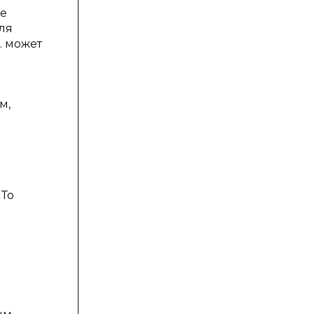
ле
ля
. может
м,
 То