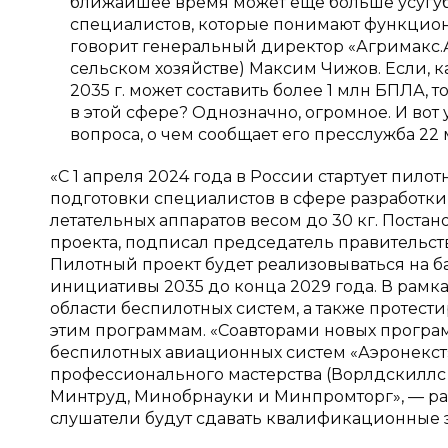
ближайшее время может еще больше усугуб
специалистов, которые понимают функцион
говорит генеральный директор «Агримакс.
сельском хозяйстве) Максим Чижов. Если, к
2035 г. может составить более 1 млн БПЛА, 
в этой сфере? Однозначно, огромное. И вот
вопроса, о чем сообщает его пресслужба 22 
«С 1 апреля 2024 года в России стартует пил
подготовки специалистов в сфере разработки
летательных аппаратов весом до 30 кг. Пост
проекта, подписал председатель правительст
Пилотный проект будет реализовываться на 
инициативы 2035 до конца 2029 года. В рамк
области беспилотных систем, а также протест
этим программам. «Соавторами новых програ
беспилотных авиационных систем «Аэронекст
профессионального мастерства (Ворлдскиллс 
Минтруд, Минобрнауки и Минпромторг», — ра
слушатели будут сдавать квалификационные 