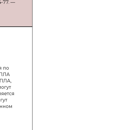
4-77. —
я по
БПЛА
БПЛА,
могут
ляется
гут
анном