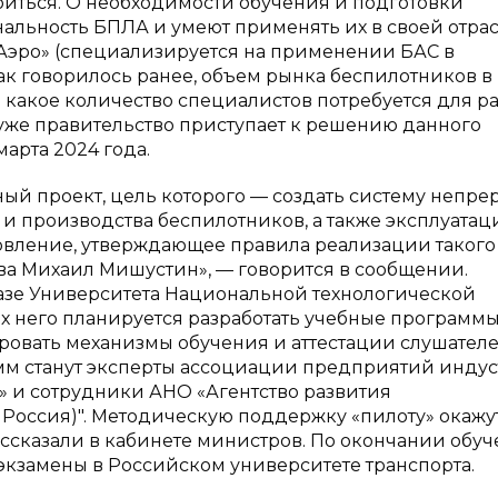
иться. О необходимости обучения и подготовки
альность БПЛА и умеют применять их в своей отрас
Аэро» (специализируется на применении БАС в
ак говорилось ранее, объем рынка беспилотников в
то какое количество специалистов потребуется для р
 уже правительство приступает к решению данного
марта 2024 года.
отный проект, цель которого — создать систему непр
 и производства беспилотников, а также эксплуатац
ановление, утверждающее правила реализации такого
ва Михаил Мишустин», — говорится в сообщении.
базе Университета Национальной технологической
ах него планируется разработать учебные программы
ировать механизмы обучения и аттестации слушател
мм станут эксперты ассоциации предприятий инду
» и сотрудники АНО «Агентство развития
Россия)". Методическую поддержку «пилоту» окажу
ссказали в кабинете министров. По окончании обу
экзамены в Российском университете транспорта.