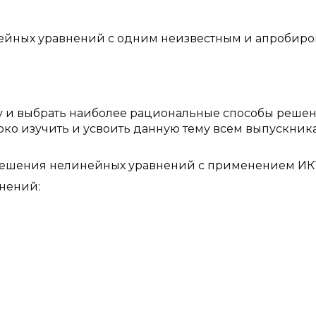
ейных уравнений с одним неизвестным и апробиров
у и выбрать наиболее рациональные способы реше
ко изучить и усвоить данную тему всем выпускник
 решения нелинейных уравнений с применением ИК
нений: