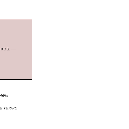
аков. —
нием
а также