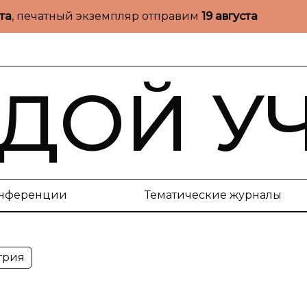
ста
, печатный экземпляр отправим
19 августа
ДОЙ У
нференции
Тематические журналы
трия