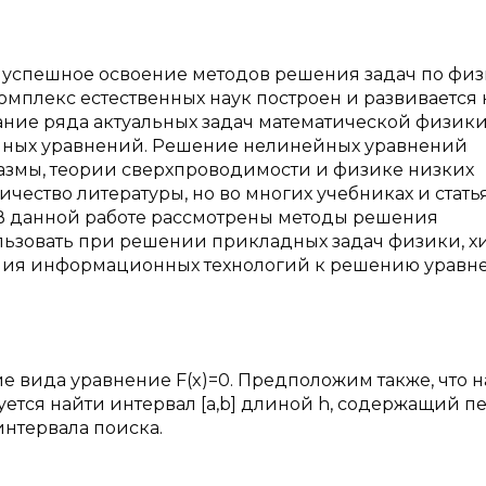
 успешное освоение методов решения задач по физ
мплекс естественных наук построен и развивается 
ание ряда актуальных задач математической физик
йных уравнений. Решение нелинейных уравнений
азмы, теории сверхпроводимости и физике низких
личество литературы, но во многих учебниках и стать
 В данной работе рассмотрены методы решения
ьзовать при решении прикладных задач физики, х
ния информационных технологий к решению уравн
е вида уравнение F(x)=0. Предположим также, что 
буется найти интервал [а,b] длиной h, содержащий 
интервала поиска.