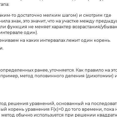
апа:
аким-то достаточно мелким шагом) и смотрим где
ила знак, это значит, что на участке между предыд
ли функция не меняет характер возрастания/убыван
 интервале один).
ениваем на каких интервалах лежит один корень.
и.
определенных ранее, уточняется. Как правило на эт
апример, метод половинного деления (дихотомии) 
тод решения уравнений, основанный на последова
й корень уравнения F(x)=0 до того времени, пока 
ый метод обычно используется при решении квадрат