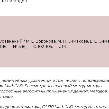
ных методов.
внений / М. Е. Воронова, М. Н. Симакова, Е. Е. Сим
. — № 3 (6). — С. 102-105. — URL:
нелинейных уравнений, в том числе, с использова
я MathCAD. Рассмотрены шаговый метод, методы
подробные алгоритмы применения данных методов, 
тодов.
ладная математика, САПР MathCAD, метод Ньютона,