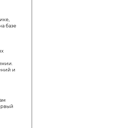
ике,
на базе
и
ях
имии.
ений и
нам
первый