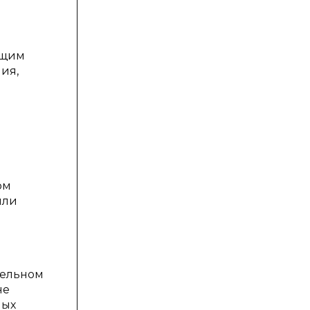
ущим
ия,
ом
или
тельном
не
ных