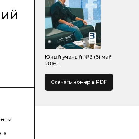
ний
Юный ученый №3 (6) май
2016 г.
Скачать номер в PDF
нием
, а