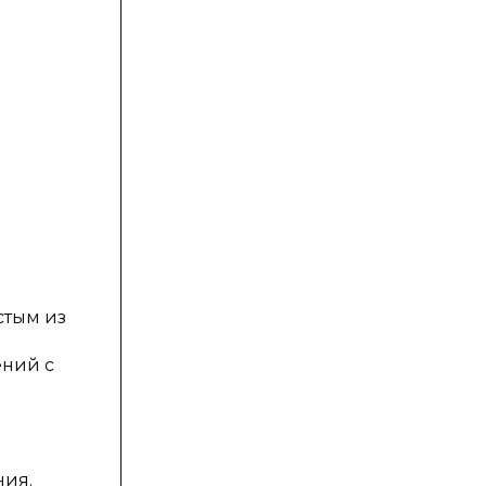
стым из
ений с
ния.