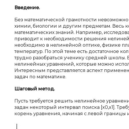
Введение.
Без математической грамотности невозможно
химии, биологии и другим предметам. Весь ко
математических знаний. Например, исследов
приводит к необходимости решения нелине
необходимо в нелинейной оптике, физике пл
температур. По этой теме есть достаточное ко
трудно разобраться ученику средней школы.
нелинейных уравнений, которые можно испол
Интересным представляется аспект примене
задач по математике.
Шаговый метод.
Пусть требуется решить нелинейное уравнени
задан некоторый интервал поиска [x0,x1]. Тре
корень уравнения, начиная с левой границы 