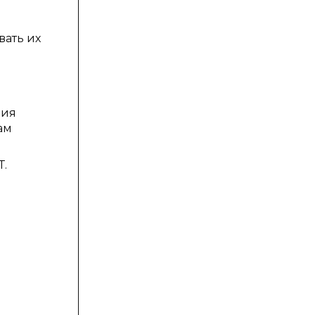
ать их
ния
ам
Т.