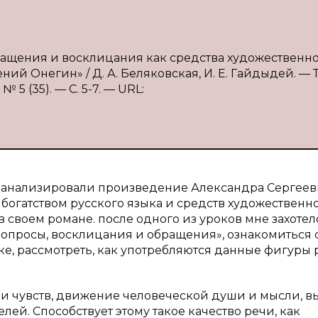
бращения и восклицания как средства художественн
ий Онегин» / Д. А. Беляковская, И. Е. Гайдыдей. — Т
5 (35). — С. 5-7. — URL:
и анализировали произведение Александра Сергее
богатством русского языка и средств художественн
в своем романе. после одного из уроков мне захотел
вопросы, восклицания и обращения», ознакомиться 
е, рассмотреть, как употребляются данные фигуры 
ки чувств, движение человеческой души и мысли, в
лей. Способствует этому такое качество речи, как