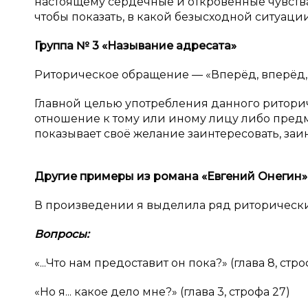
настоящему сердечные и откровенные чувства
чтобы показать, в какой безысходной ситуаци
Группа №
3 «Называние адресата»
Риторическое обращение — «Вперёд, вперёд, мо
Главной целью употребления данного ритори
отношение к тому или иному лицу либо предме
показывает своё желание заинтересовать, заи
Другие примеры из романа «Евгений Онегин»
В произведении я выделила ряд риторически
Вопросы:
«...Что нам предоставит он пока?» (глава 8, стро
«Но я... какое дело мне?» (глава 3, строфа 27)