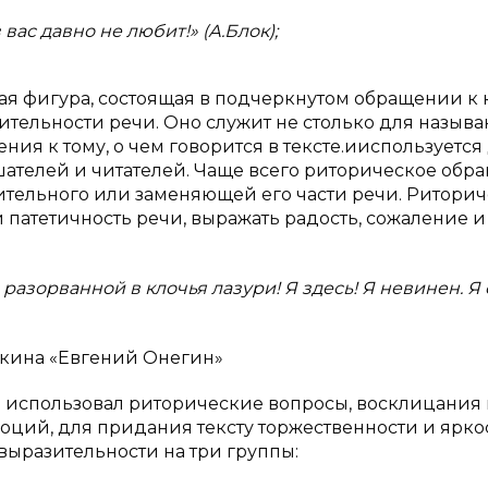
вас давно не любит!» (А.Блок);
я фигура, состоящая в подчеркнутом обращении к 
тельности речи. Оно служит не столько для назыв
ия к тому, о чем говорится в тексте.ииспользуется
ателей и читателей. Чаще всего риторическое обр
тельного или заменяющей его части речи. Ритори
 патетичность речи, выражать радость, сожаление и
а разорванной в клочья лазури! Я здесь! Я невинен. Я 
шкина «Евгений Онегин»
ко использовал риторические вопросы, восклицания
оций, для придания тексту торжественности и ярко
выразительности на три группы: