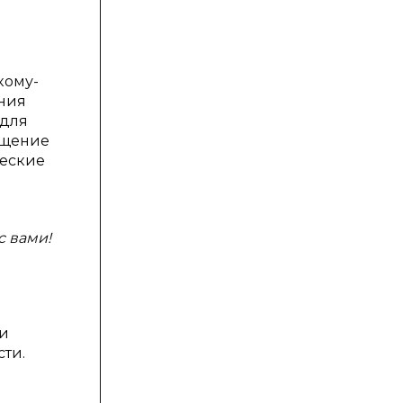
кому-
ания
 для
ащение
ческие
с вами!
 и
сти.