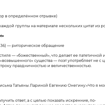
тор в определённом отрывке)
каждой группы на материале нескольких цитат из р
и»
фа 36) — риторическое обращение
стиля — «божественный», что делает ее патетичной 
 «возвышенного» существа — поэт употребляет не с 
ь строку праздничностью и величественностью.
исьма Татьяны Лариной Евгению Онегину:«Что я мо
лучить ответ, а с целью показать искренние, по-