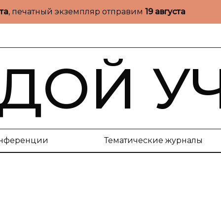
ста
, печатный экземпляр отправим
19 августа
ДОЙ У
нференции
Тематические журналы