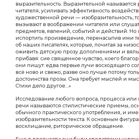
выразительность. Выразительной называется
читателя, усиливать эффективность воздейств
художественной речи — изобразительность, то
вызывают в воображении читателя или слуша
предметов, явлений, событий и действий. Но
испортить произведение, перенасытив ими текс
об наших писателях, которые, почитая за низ
оживить детскую прозу дополнениями и вялы
прибавя: сие священное чувство, коего благор
они пишут: едва первые лучи восходящего сол
всё ново и свежо, разве оно лучше потому толь
достоинства прозы. Она требует мыслей и мыс
Стихи дело другое…»
Исследование любого вопроса, процесса или
речи называются стилистические приемы, осн
обычного практического употребления, и им
изобразительности текста. К основным фигур
восклицание, риторическое обращение.