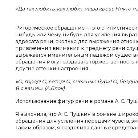
«Да так любить, как любит наша кровь Никто из 
Риторическое обращение — это стилистическа
нибудь или чему-нибудь для усиления вырази
адресата речи, сколько для выражения отношен
привлечения внимания к предмету речи слуш
выражается именительным падежом существи
обращения могут создавать торжественность и
другие оттенки настроения.
«О, город! О, ветер! О, снежные бури! О, бездн
Я с вами!..» (А.Блок)
Использование фигур речи в романе А. С. Пу
Я выяснила, что А. С. Пушкин в романе широ
обращения для усиления передачи чувств, эм
Таким образом, я разделила данные средства 