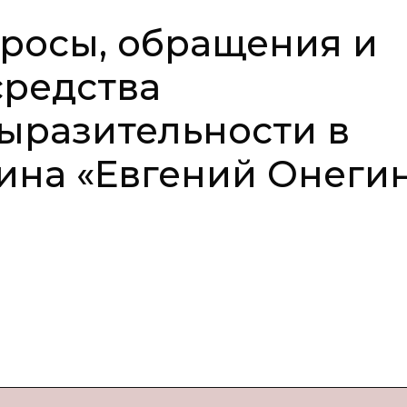
росы, обращения и
средства
ыразительности в
кина «Евгений Онеги