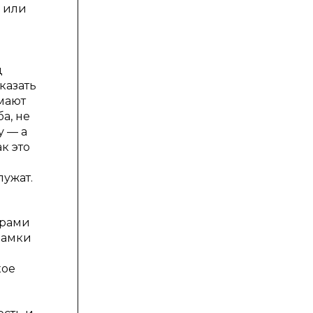
 или
ц
казать
умают
а, не
у — а
к это
лужат.
урами
рамки
кое