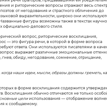
ения речи ораторов, придававшими ей убедительно
ения и риторические вопросы отражают весь спект
оэтов: от негодования и страстного обличения до
 языковой выразительности, широко они используют
 Названные фигуры возможны также в текстах научно
ах официально-делового стиля.
орический вопрос, риторические восклицания,
ос — это фигура речи, в которой в форме вопроса
ебуют ответа. Они используются писателями в каче
вопрос выражает различные эмоциональные оттенк
 гнев, обиду, негодование, сомнение, отрицание,
когда наши идеи, мысли, образы должны греметь, ка
которых в форме восклицания содержится утвержде
в. Восклицания обычно отличаются не только особо
сновные цели
использования — отображение волне
ния к сообщаемому.