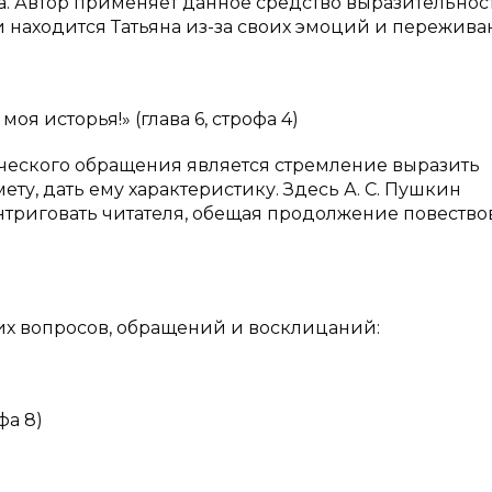
. Автор применяет данное средство выразительнос
и находится Татьяна из-за своих эмоций и пережива
я исторья!» (глава 6, строфа 4)
ческого обращения является стремление выразить
ту, дать ему характеристику. Здесь А. С. Пушкин
нтриговать читателя, обещая продолжение повество
х вопросов, обращений и восклицаний:
фа 8)