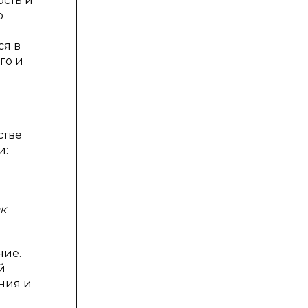
сть и
р
ся в
го и
стве
и:
к
ние.
й
ния и