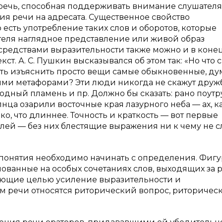
 речь, способная поддерживать внимание слушателя
ия речи на адресата. Существенное свойство
 есть употребление таких слов и оборотов, которые
теля наглядное представление или живой образ
 средствами выразительности также можно и в коне
т. А. С. Пушкин высказывался об этом так: «Но что с
ость изъяснить просто вещи самые обыкновенные, д
ми метафорами? Эти люди никогда не скажут дружб
одный пламень и пр. Должно бы сказать: рано поутр
нца озарили восточные края лазурного неба — ах, ка
ко, что длиннее. Точность и краткость — вот первые
лей — без них блестящие выражения ни к чему не с
 понятия необходимо начинать с определения. Фиг
ованные на особых сочетаниях слов, выходящих за 
еющие целью усиление выразительности и
ам речи относятся риторический вопрос, риторичес