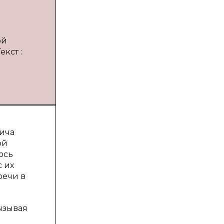
ой
екст :
вича
ой
ось
с их
речи в
ызывая