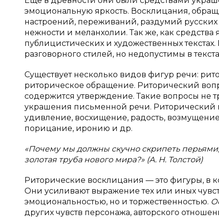
Еще в древности они были средствами украш
эмоциональную яркость. Восклицания, обращ
настроений, переживаний, раздумий русских п
нежности и меланхолии. Так же, как средства
публицистических и художественных текстах.
разговорного стилей, но недопустимы в текст
Существует несколько видов фигур речи: рит
риторическое обращение.
Риторический вопр
содержится утверждение. Такие вопросы не тр
украшения письменной речи. Риторический 
удивление, восхищение, радость, возмущение,
порицание, иронию и др.
«Почему мы должны скучно скрипеть перьями, 
золотая труба нового мира?» (А. Н. Толстой)
Риторические восклицания — это фигуры, в 
Они усиливают выражение тех или иных чувст
эмоциональностью, но и торжественностью.
О
других чувств персонажа, авторского отноше