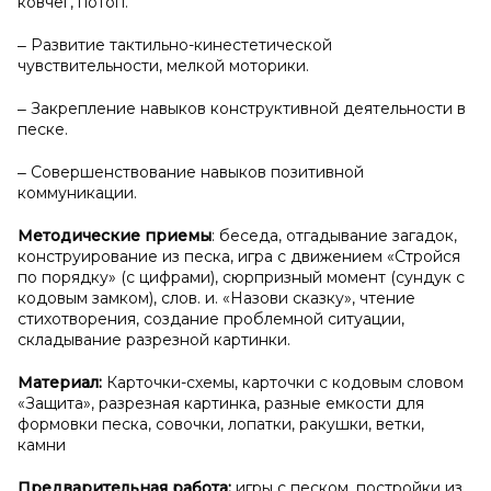
ковчег, потоп.
‒ Развитие тактильно-кинестетической
чувствительности, мелкой моторики.
‒ Закрепление навыков конструктивной деятельности в
песке.
‒ Совершенствование навыков позитивной
коммуникации.
Методические приемы
: беседа, отгадывание загадок,
конструирование из песка, игра с движением «Стройся
по порядку» (с цифрами), сюрпризный момент (сундук с
кодовым замком), слов. и. «Назови сказку», чтение
стихотворения, создание проблемной ситуации,
складывание разрезной картинки.
Материал:
Карточки-схемы, карточки с кодовым словом
«Защита», разрезная картинка, разные емкости для
формовки песка, совочки, лопатки, ракушки, ветки,
камни
Предварительная работа:
игры с песком, постройки из