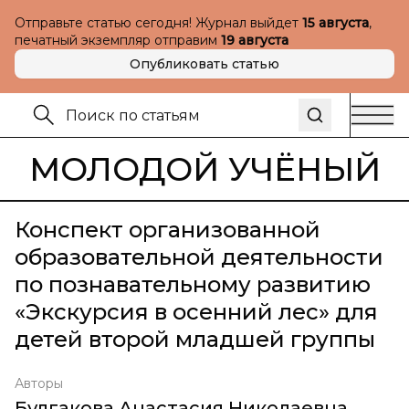
Отправьте статью сегодня! Журнал выйдет
15 августа
,
печатный экземпляр отправим
19 августа
Опубликовать статью
МОЛОДОЙ УЧЁНЫЙ
Конспект организованной
образовательной деятельности
по познавательному развитию
«Экскурсия в осенний лес» для
детей второй младшей группы
Авторы
Булгакова Анастасия Николаевна
,