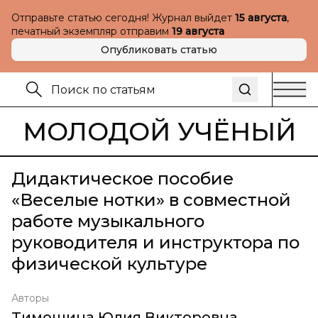
Отправьте статью сегодня! Журнал выйдет
15 августа
,
печатный экземпляр отправим
19 августа
Опубликовать статью
МОЛОДОЙ УЧЁНЫЙ
Дидактическое пособие
«Веселые нотки» в совместной
работе музыкального
руководителя и инструктора по
физической культуре
Авторы
Тимошина Юлия Викторовна
,