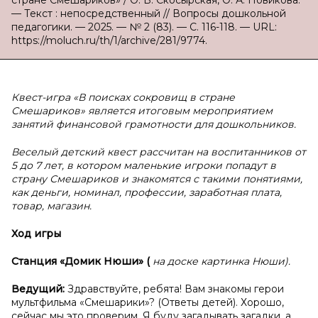
стране Смешариков» / О. В. Скосырская, О. А. Новикова.
— Текст : непосредственный // Вопросы дошкольной
педагогики. — 2025. — № 2 (83). — С. 116-118. — URL:
https://moluch.ru/th/1/archive/281/9774.
Квест-игра «В поисках сокровищ в стране
Смешариков» является итоговым мероприятием
занятий финансовой грамотности для дошкольников.
Веселый детский квест рассчитан на воспитанников от
5 до 7 лет, в котором маленькие игроки попадут в
страну Смешариков и знакомятся с такими понятиями,
как деньги, номинал, профессии, заработная плата,
товар, магазин.
Ход игры
Станция «Домик Нюши» (
на доске картинка Нюши).
Ведущий:
Здравствуйте, ребята! Вам знакомы герои
мультфильма «Смешарики»? (Ответы детей). Хорошо,
сейчас мы это проверим. Я буду загадывать загадки, а