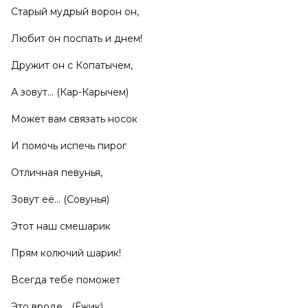
Старый мудрый ворон он,
Любит он поспать и днем!
Дружит он с Копатычем,
А зовут... (Кар-Карычем)
Может вам связать носок
И помочь испечь пирог
Отличная певунья,
Зовут её... (Совунья)
Этот наш смешарик
Прям колючий шарик!
Всегда тебе поможет
Это вроде... (Ёжик)