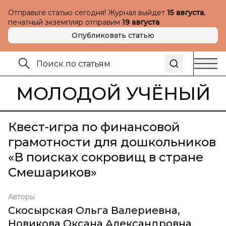
Отправьте статью сегодня! Журнал выйдет
15 августа
,
печатный экземпляр отправим
19 августа
Опубликовать статью
МОЛОДОЙ УЧЁНЫЙ
Квест-игра по финансовой
грамотности для дошкольников
«В поисках сокровищ в стране
Смешариков»
Авторы
Скосырская Ольга Валериевна
,
Новикова Оксана Александровна