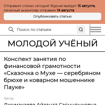
Отправьте статью сегодня! Журнал выйдет
15 августа
,
печатный экземпляр отправим
19 августа
Опубликовать статью
МОЛОДОЙ УЧЁНЫЙ
Конспект занятия по
финансовой грамотности
«Сказочка о Мухе — серебряном
брюхе и коварном мошеннике
Пауке»
Автор
Джумакаева Айзанат Сагындыковна