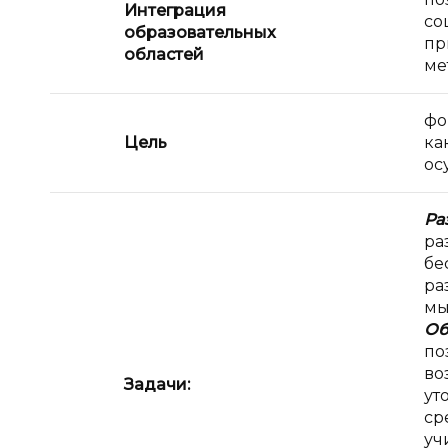
Интеграция
со
образовательных
пр
областей
ме
фо
Цель
ка
ос
Ра
ра
бе
ра
мы
Об
по
во
Задачи:
ут
ср
уч