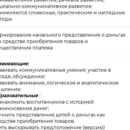
циально-коммуникативное развитие;
именяются словесные, практические и наглядные
тоды.
рмирование начального представления о деньгах
к средстве приобретения товаров и
уществления платежа
звивающие:
звивать коммуникативные умения: участие в
седе, обсуждении;
звивать внимание, логическое и аналитическое
шление;
разовательные
:
знакомить воспитанников с историей
зникновения денег;
очнить представления детей о деньгах как
едстве приобретения товаров;
ить высказывать предположение (версию)