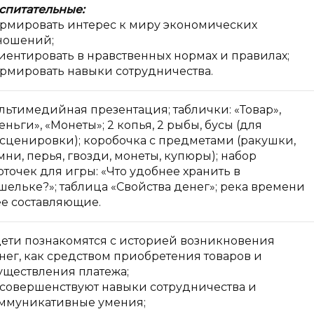
спитательные:
рмировать интерес к миру экономических
ношений;
иентировать в нравственных нормах и правилах;
рмировать навыки сотрудничества.
льтимедийная презентация; таблички: «Товар»,
еньги», «Монеты»; 2 копья, 2 рыбы, бусы (для
сценировки); коробочка с предметами (ракушки,
мни, перья, гвозди, монеты, купюры); набор
рточек для игры: «Что удобнее хранить в
шельке?»; таблица «Свойства денег»; река времени
ее составляющие.
дети познакомятся с историей возникновения
нег, как средством приобретения товаров и
уществления платежа;
усовершенствуют навыки сотрудничества и
ммуникативные умения;