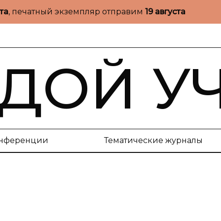
ста
, печатный экземпляр отправим
19 августа
ДОЙ У
нференции
Тематические журналы