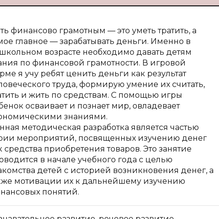
ть финансово грамотным — это уметь тратить, а
мое главное — зарабатывать деньги. Именно в
школьном возрасте необходимо давать детям
ания по финансовой грамотности. В игровой
рме я учу ребят ценить деньги как результат
ловеческого труда, формирую умение их считать,
атить и жить по средствам. С помощью игры
бенок осваивает и познает мир, овладевает
ономическими знаниями.
нная методическая разработка является частью
рии мероприятий, посвященных изучению денег
к средства приобретения товаров. Это занятие
оводится в начале учебного года с целью
акомства детей с историей возникновения денег, а
кже мотивации их к дальнейшему изучению
нансовых понятий.
знавательное развитие, речевое развитие,