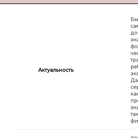
Бы
са
до
зн
фо
че
тр
ре
Актуальность
эк
Да
се
ка
пр
зн
та
фи
по