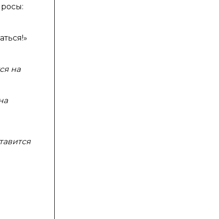
просы:
аться!»
ся на
на
ставится