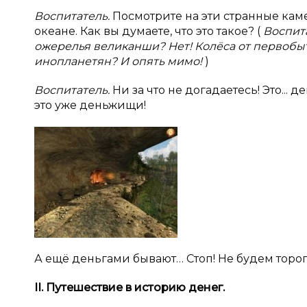
Воспитатель.
Посмотрите на эти странные каме
океане. Как вы думаете, что это такое? (
Воспит
ожерелья великанши? Нет! Колёса от первобытн
инопланетян? И опять мимо!
)
Воспитатель.
Ни за что не догадаетесь! Это...
это уже деньжищи!
А ещё деньгами бывают… Стоп! Не будем тороп
II. Путешествие в
историю денег.