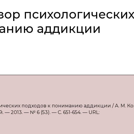
зор психологически
манию аддикции
гических подходов к пониманию аддикции / А. М. Ко
— 2013. — № 6 (53). — С. 651-654. — URL: