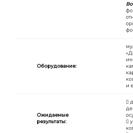
Во
фо
от
ор
фо
му
«Д
ин
Оборудование:
ка
ка
ко
и 
 
де
Ожидаемые
ос
результаты:
 
ко