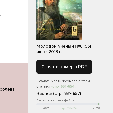
х
Молодой учёный №6 (53)
июнь 2013 г.
Скачать номер в PDF
Скачать часть журнала с этой
статьей
(стр.
651-654
)
:
ролёва.
Часть 3
(стр. 487-657)
Расположение в файле:
стр.
487
стр.
651-654
стр.
657