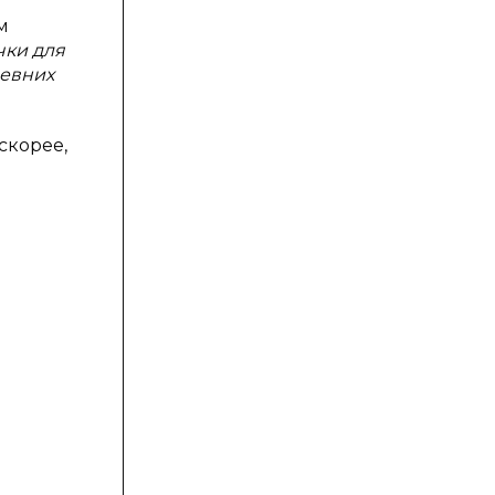
м
чки для
ревних
скорее,