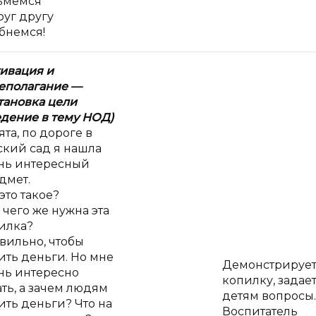
ьмемся
руг другу
бнемся!
ивация и
еполагание
—
тановка цели
едение в
тему НОД)
ята, по дороге в
ский сад я нашла
нь интересный
дмет.
это такое?
 чего же нужна эта
илка?
вильно, чтобы
ить деньги. Но мне
Демонстрируе
нь интересно
копилку, задае
ать, а зачем людям
детям вопросы.
ить деньги? Что на
Воспитатель