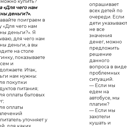
 можно купить?
опрашивает
а «Для чего нам
всех детей по
ны деньги?».
очереди. Если
авайте поиграем в
дети указываю
у «Для чего нам
не все
ны деньги?». Я
значения
ываю, для чего нам
денег, можно
ны деньги, а вы
предложить
одите на столе
решение
тинку, показываете
данного
всем и
вопроса в виде
должаете. Итак,
проблемных
ьги нам нужны:
ситуаций.
ля покупки
— Если мы
дуктов питания;
едем на
ля оплаты бытовых
автобусе, мы
г;
платим?
ля оплаты
— Если мы
влечений
захотели
спитатель уточняет у
кушать и
ей, для каких