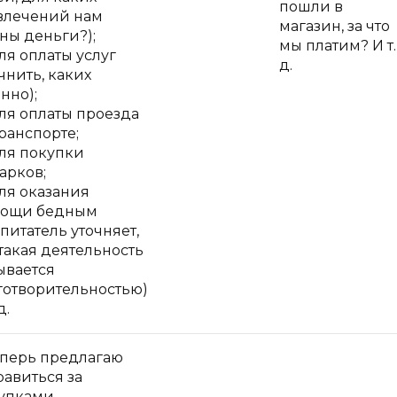
пошли в
влечений нам
магазин, за что
ны деньги?);
мы платим? И т.
ля оплаты услуг
д.
очнить, каких
нно);
ля оплаты проезда
транспорте;
ля покупки
арков;
ля оказания
ощи бедным
спитатель уточняет,
 такая деятельность
ывается
готворительностью)
д.
еперь предлагаю
равиться за
упками.