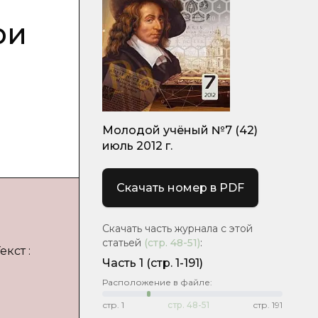
ри
Молодой учёный №7 (42)
июль 2012 г.
Скачать номер в PDF
Скачать часть журнала с этой
статьей
(стр.
48-51
)
:
кст :
Часть 1
(стр. 1-191)
Расположение в файле:
стр.
1
стр.
48-51
стр.
191