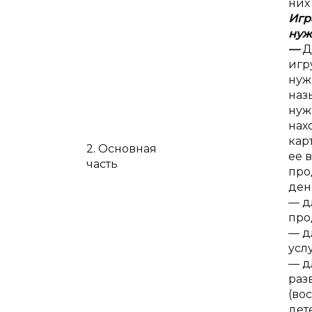
них
Игр
нуж
—
Д
игр
нуж
наз
нуж
нах
кар
2. Основная
ее 
часть
про
ден
— д
про
— д
услу
— д
раз
(во
дет