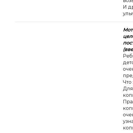
воз
И д
улы
Мот
цел
пос
(вв
Реб
дет
оче
пре
Что 
Для
коп
Пра
коп
оче
узн
коп