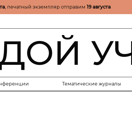
ста
, печатный экземпляр отправим
19 августа
ДОЙ У
нференции
Тематические журналы