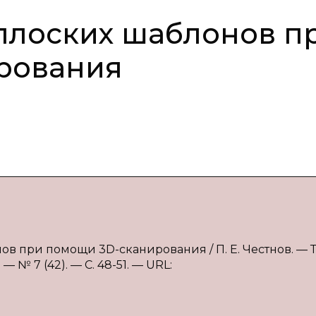
плоских шаблонов п
рования
ов при помощи 3D-сканирования / П. Е. Честнов. — Те
 № 7 (42). — С. 48-51. — URL: