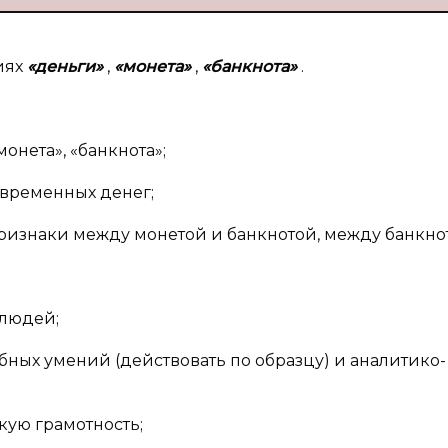
иях
«деньги»
,
«монета»
,
«банкнота»
.
онета», «банкнота»;
овременных денег;
признаки между монетой и банкнотой, между банкн
 людей;
бных умений (действовать по образцу) и аналитико-
ую грамотность;