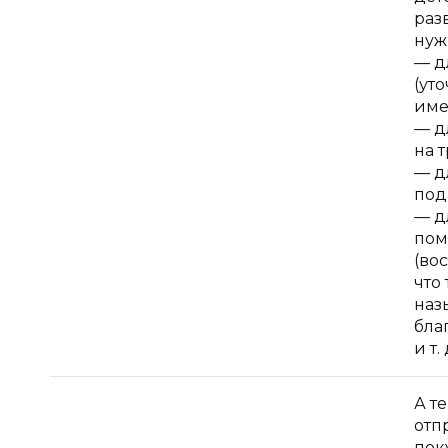
раз
нуж
— д
(ут
име
— д
на 
— д
под
— д
пом
(во
что
наз
бла
и т. 
А т
отп
пок