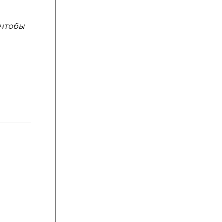
 чтобы
Деятельность
детей
Подходят к
воспитателю,
берутся за руки,
выполняют
действия по ходу
текста