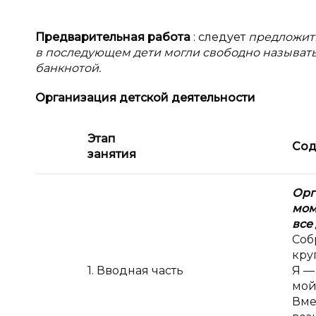
Предварительная работа
: следует
предложить
в последующем дети могли свободно называть
банкнотой.
Организация детской деятельности
Этап
Сод
занятия
Орг
мо
все
Соб
круг
1. Вводная часть
Я —
мой
Вме