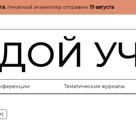
ста
, печатный экземпляр отправим
19 августа
ДОЙ У
нференции
Тематические журналы
и)