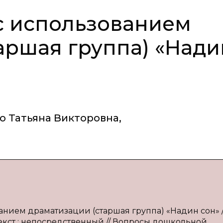
с использованием
аршая группа) «Нади
о Татьяна Викторовна
,
анием драматизации (старшая группа) «Надин сон» / 
— Текст : непосредственный // Вопросы дошкольной