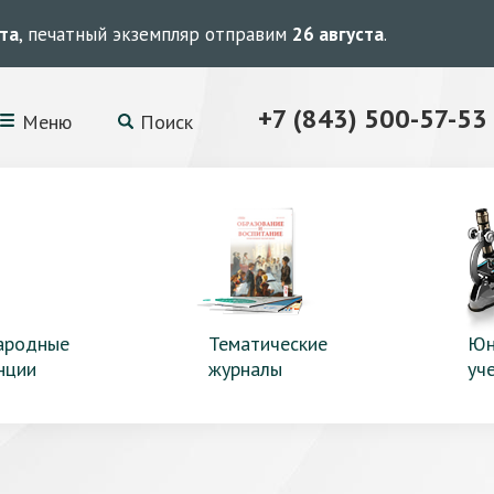
ста
, печатный экземпляр отправим
26 августа
.
+7 (843) 500-57-53
Меню
Поиск
ародные
Тематические
Юн
нции
журналы
уч