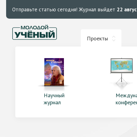
Отправьте статью сегодня!
Журнал выйдет
22 авгу
Проекты
Научный
Междун
журнал
конфере