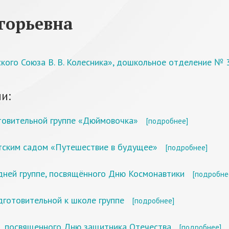
горьевна
кого Союза В. В. Колесника», дошкольное отделение № 
и:
товительной группе «Дюймовочка»
[подробнее]
тским садом «Путешествие в будущее»
[подробнее]
дней группе, посвящённого Дню Космонавтики
[подробне
дготовительной к школе группе
[подробнее]
, посвященного Дню защитника Отечества
[подробнее]