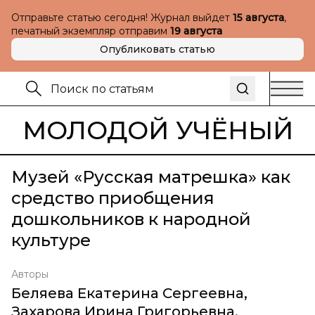
Отправьте статью сегодня! Журнал выйдет
15 августа
,
печатный экземпляр отправим
19 августа
Опубликовать статью
МОЛОДОЙ УЧЁНЫЙ
Музей «Русская матрешка» как
средство приобщения
дошкольников к народной
культуре
Авторы
Беляева Екатерина Сергеевна
,
Захарова Ирина Григорьевна
,