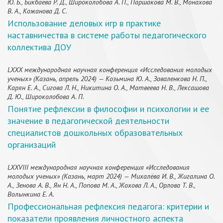
Ю. Б., Бикбаева Р. Д., Широколобова А. П., Паршакова М. В., Монахова
В. А., Кожанова Д. С.
Использование деловых игр в практике
наставничества в системе работы педагогического
коллектива ДОУ
LXXX международная научная конференция «Исследования молодых
ученых» (Казань, апрель 2024) — Козьмина Ю. А., Заваленкова Н. П.,
Карян Е. А., Сигова Л. Н., Никитина О. А., Матвеева Н. В., Лексашова
Д. Ю., Широколобова А. П.
Понятие рефлексии в философии и психологии и ее
значение в педагогической деятельности
специалистов дошкольных образовательных
организаций
LXXVIII международная научная конференция «Исследования
молодых ученых» (Казань, март 2024) — Михалёва И. В., Жигалина О.
А., Зенова А. В., Ян Н. А., Попова М. А., Жохова Л. А., Орлова Т. В.,
Волынкина Е. А.
Профессиональная рефлексия педагога: критерии и
показатели проявления личностного аспекта