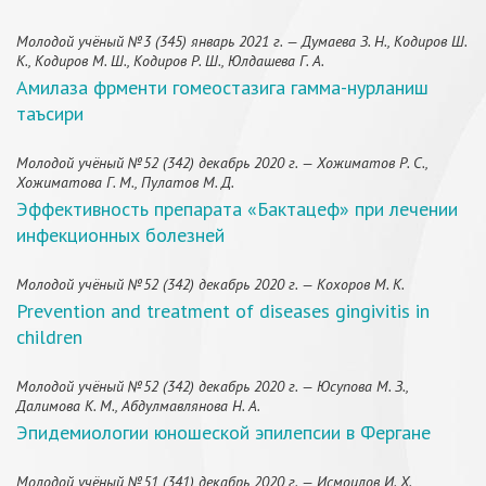
Молодой учёный №3 (345) январь 2021 г. — Думаева З. Н., Кодиров Ш.
К., Кодиров М. Ш., Кодиров Р. Ш., Юлдашeва Г. А.
Амилаза фрменти гомеостазига гамма-нурланиш
таъсири
Молодой учёный №52 (342) декабрь 2020 г. — Хожиматов Р. С.,
Хожиматова Г. М., Пулатов М. Д.
Эффективность препарата «Бактацеф» при лечении
инфекционных болезней
Молодой учёный №52 (342) декабрь 2020 г. — Кохоров М. К.
Prevention and treatment of diseases gingivitis in
children
Молодой учёный №52 (342) декабрь 2020 г. — Юсупова М. З.,
Далимова К. М., Абдулмавлянова Н. А.
Эпидемиологии юношеской эпилепсии в Фергане
Молодой учёный №51 (341) декабрь 2020 г. — Исмоилов И. Х.