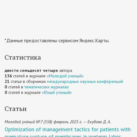
*Данные предоставлены сервисом Яндекс.Карты.
Статистика
двести семьдесят четыре
автора
156
статей в журнале
«Молодой ученый»
21
статья в сборниках
международных научных конференций
0
статей в
тематических журналах
0
статей в журнале
«Юный ученый»
Статьи
Молодой учёный №7 (558) февраль 2025 г. — Екубова Д. А.
Optimization of management tactics for patients with
premature rupture of membranes in preterm labor