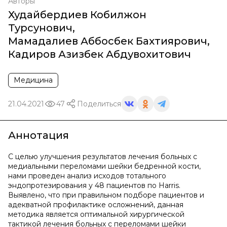
Авторы
Худайбердиев Кобилжон
Турсунович
,
Мамадалиев Аббосбек Бахтиярович
,
Кадиров Азизбек Абдувохитович
Медицина
21.04.2021
47
Поделиться
Аннотация
С целью улучшения результатов лечения больных с
медиальными переломами шейки бедренной кости,
нами проведен анализ исходов тотального
эндопротезирования у 48 пациентов по Harris.
Выявлено, что при правильном подборе пациентов и
адекватной профилактике осложнений, данная
методика является оптимальной хирургической
тактикой лечения больных с переломами шейки