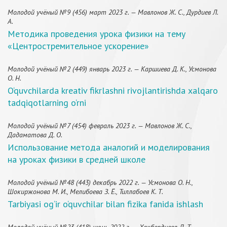
Молодой учёный №9 (456) март 2023 г. — Мавлонов Ж. С., Дурдиев Л.
А.
Методика проведения урока физики на тему
«Центростремительное ускорение»
Молодой учёный №2 (449) январь 2023 г. — Каршиева Д. К., Усмонова
О. Н.
O‘quvchilarda kreativ fikrlashni rivojlantirishda xalqaro
tadqiqotlarning o‘rni
Молодой учёный №7 (454) февраль 2023 г. — Мавлонов Ж. С.,
Дадаматова Д. О.
Использование метода аналогий и моделирования
на уроках физики в средней школе
Молодой учёный №48 (443) декабрь 2022 г. — Усмонова О. Н.,
Шокиржонова М. И., Мелибоева З. Ё., Тиллабоев К. Т.
Tarbiyasi og‘ir o‘quvchilar bilan fizika fanida ishlash