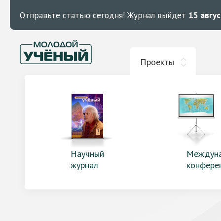
Отправьте статью сегодня!
Журнал выйдет
15 авгу
Проекты
Научный
Междун
журнал
конфере