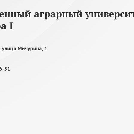
венный аграрный универси
а I
 улица Мичурина, 1
86-51