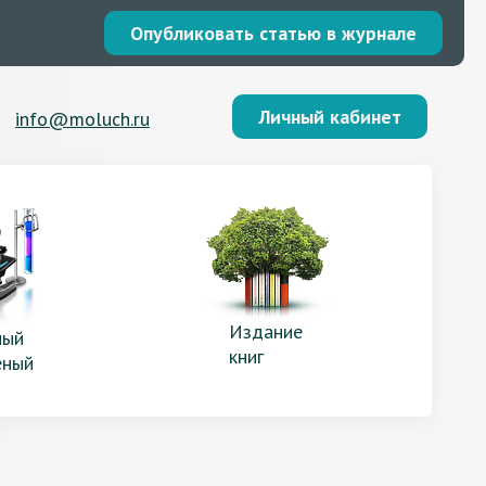
Опубликовать статью в журнале
Личный кабинет
info@moluch.ru
Издание
ый
книг
еный