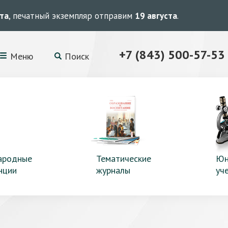
ста
, печатный экземпляр отправим
19 августа
.
+7 (843) 500-57-53
Меню
Поиск
ародные
Тематические
Юн
нции
журналы
уч