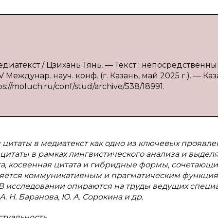
диатекст / Цзихань Тянь. — Текст : непосредственный
ждунар. науч. конф. (г. Казань, май 2025 г.). — Каза
://moluch.ru/conf/stud/archive/538/18991.
 цитаты в медиатекст как одно из ключевых проявл
 цитаты в рамках лингвистического анализа и выделя
а, косвенная цитата и гибридные формы, сочетающ
ляется коммуникативным и прагматическим функци
 В исследовании опираются на труды ведущих специ
. Н. Баранова, Ю. А. Сорокина и др.
стуальность.