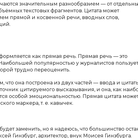
ичаются значительным разнообразием — от отдельн
ъёмных текстовых фрагментов. Цитата может
ием прямой и косвенной речи, вводных слов,
ций.
оформляется как прямая речь. Прямая речь — это
 Наибольшей популярностью у журналистов пользуе
торой трудно переоценить.
, что она построена из двух частей — ввода и цитаты
точник цитируемого высказывания, и она, как наиб
тся особой эмоциональностью. Прямая цитата може
ого маркера, т. е. кавычек.
будет заменить, но я надеюсь, что большинство оста
сей Гинзбург, архитектор, внук Мoисея Гинзбурга.