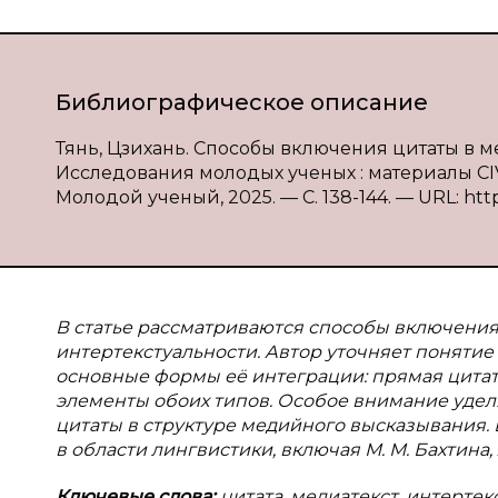
Библиографическое описание
Тянь, Цзихань. Способы включения цитаты в ме
Исследования молодых ученых : материалы CIV Ме
Молодой ученый, 2025. — С. 138-144. — URL: https
В статье рассматриваются способы включения
интертекстуальности. Автор уточняет понятие
основные формы её интеграции: прямая цитат
элементы обоих типов. Особое внимание уде
цитаты в структуре медийного высказывания.
в области лингвистики, включая М. М. Бахтина, А
Ключевые слова:
цитата, медиатекст, интертек