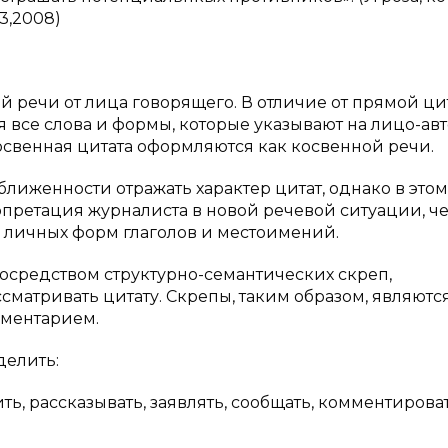
03,2008)
й речи от лица говорящего. В отличие от прямой ци
я все слова и формы, которые указывают на лицо-ав
Косвенная цитата оформляются как косвенной речи.
лиженности отражать характер цитат, однако в этом
рпретация журналиста в новой речевой ситуации, ч
 личных форм глаголов и местоимений.
осредством структурно-семантических скреп,
матривать цитату. Скрепы, таким образом, являютс
ментарием.
делить:
ь, рассказывать, заявлять, сообщать, комментировать