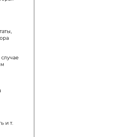
таты,
тора
 случае
ем
я
 и т.