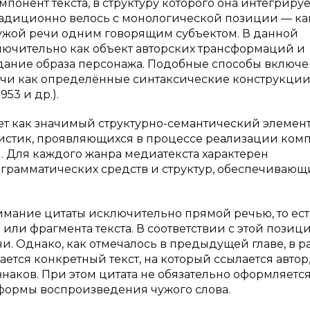
онент текста, в структуру которого она интегрируе
адиционно велось с монологической позиции — ка
ужой речи одним говорящим субъектом. В данной
лючительно как объект авторских трансформаций и
дание образа персонажа. Подобные способы включ
речи как определённые синтаксические конструкци
953 и др.).
ет как значимый структурно-семантический элемент
стик, проявляющихся в процессе реализации ком
 Для каждого жанра медиатекста характерен
рамматических средств и структур, обеспечивающ
мание цитаты исключительно прямой речью, то ест
и фрагмента текста. В соответствии с этой позиц
и. Однако, как отмечалось в предыдущей главе, в р
тся конкретный текст, на который ссылается автор,
наков. При этом цитата не обязательно оформляется
 формы воспроизведения чужого слова.