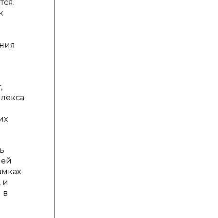
тся.
к
ения
и
,
плекса
их
ь
ией
амках
 и
 в