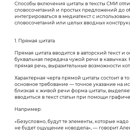
Способы включения цитаты в тексты СМИ отл
словосочетаний и простых предложений до об
интегрироваться в медиатекст с использован
словосочетаний или целых вводных конструк
1. Прямая цитата
Прямая цитата вводится в авторский текст и 
буквальная передача чужой речи в кавычках.
прямая речь, выразительные возможности ко
Характерная черта прямой цитаты состоит в том
основное требование — точное указание на ис
близкая к живой речи форма цитаты, выделяе
вводиться в текст статьи при помощи графическ
Например:
«Безусловно, будут те элементы, которые надо 
не будет ощущение новодела», — говорит Алек