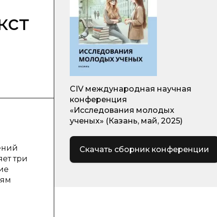
кст
CIV международная научная
конференция
«Исследования молодых
ученых» (Казань, май, 2025)
ений
Скачать сборник конференции
яет три
ие
иям