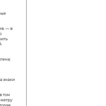
рые
в. — в
о
жить
А
лена;
а знаки
в том
иметру
торая