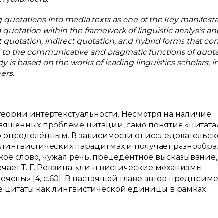
 quotations into media texts as one of the key manifesta
 a quotation within the framework of linguistic analysis an
ect quotation, indirect quotation, and hybrid forms that c
aid to the communicative and pragmatic functions of quot
y is based on the works of leading linguistics scholars, 
ers.
теории интертекстуальности. Несмотря на наличие
вящённых проблеме цитации, само понятие «цитата
о определённым. В зависимости от исследовательск
х лингвистических парадигмах и получает разнообр
ое слово, чужая речь, прецедентное высказывание,
ечает Т. Г. Ревзина, «лингвистические механизмы
сны» [4, c.60]. В настоящей главе автор предприме
е цитаты как лингвистической единицы в рамках