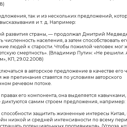
8)
редложения, так и из нескольких предложений, кото
высказывания и т. д. Например:
ей развития страны, — продолжал Дмитрий Медведе
численность населения, а затем способствовать ег
ние людей к старости. Чтобы пожилой человек мог 
тскую смертность». (Владимир Путин: «Не решили. 
», КП, 29.02.2008)
лючаться в авторское предложение в качестве его ч
ки же препинания ставятся по условиям авторского
нном речевом потоке.
правах его компонента, она выделяется кавычками, 
е диктуются самим строем предложения, например:
 способности защитить жизненные интересы Китая, 
ойн низкой и средней интенсивности по всему пер
страшать потенциальнкых противников». (Угроза, ко