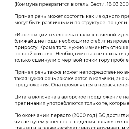
(Коммуна превратится в отель. Вести. 18.03.200
Прямая речь может состоять как из одного п
могут быть различными по структуре, по цели 
«Инвестиции в человека стали ключевой иде
ближайшие годы необходимо стабилизировать 
приросту. Кроме того, нужно изменить отноше
полной жизнью. Необходимо также снижать де
только сдвинули с мертвой точки гору проблем
Прямая речь также может непосредственно вк
такая чужая речь заключается в кавычки, зна
предложения. Она проявляется в нерасчлене
Цитата включена в авторское предложение на 
препинания употребляются только те, которы
По окончании первого (2000 год) ВС достигли
числе путём успешного ведения локальных в
границы, а также «эффективно сдерживать и у