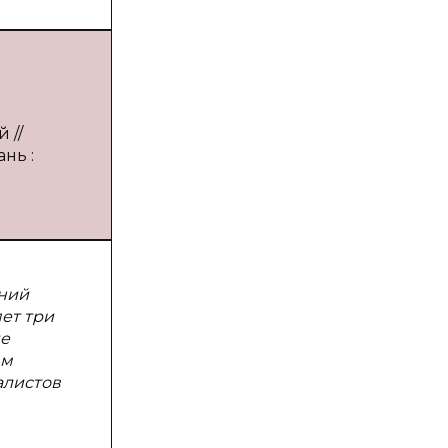
 //
нь :
ений
ет три
ие
ям
алистов