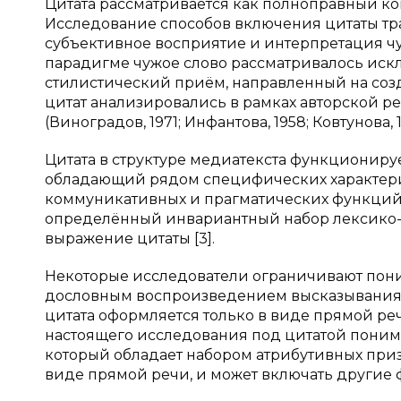
Цитата рассматривается как полноправный комп
Исследование способов включения цитаты тр
субъективное восприятие и интерпретация ч
парадигме чужое слово рассматривалось иск
стилистический приём, направленный на соз
цитат анализировались в рамках авторской 
(Виноградов, 1971; Инфантова, 1958; Ковтунова, 1
Цитата в структуре медиатекста функциониру
обладающий рядом специфических характери
коммуникативных и прагматических функций.
определённый инвариантный набор лексико-г
выражение цитаты [3].
Некоторые исследователи ограничивают пони
дословным воспроизведением высказывания ил
цитата оформляется только в виде прямой реч
настоящего исследования под цитатой понимае
который обладает набором атрибутивных приз
виде прямой речи, и может включать другие