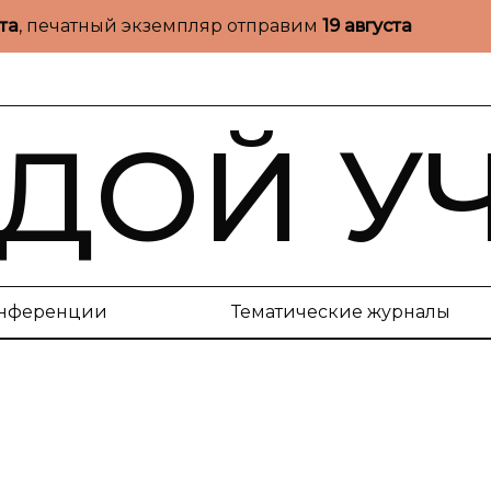
ста
, печатный экземпляр отправим
19 августа
ДОЙ У
нференции
Тематические журналы