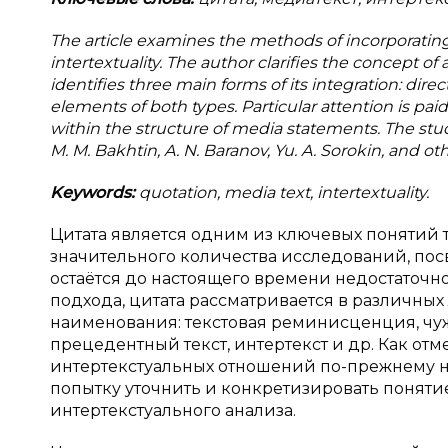
The article examines the methods of incorporating
intertextuality. The author clarifies the concept of
identifies three main forms of its integration: dir
elements of both types. Particular attention is p
within the structure of media statements. The stud
M. M. Bakhtin, A. N. Baranov, Yu. A. Sorokin, and oth
Keywords:
quotation, media text, intertextuality.
Цитата является одним из ключевых понятий 
значительного количества исследований, пос
остаётся до настоящего времени недостаточн
подхода, цитата рассматривается в различны
наименования: текстовая реминисценция, чуж
прецедентный текст, интертекст и др. Как отм
интертекстуальных отношений по-прежнему нея
попытку уточнить и конкретизировать поняти
интертекстуального анализа.