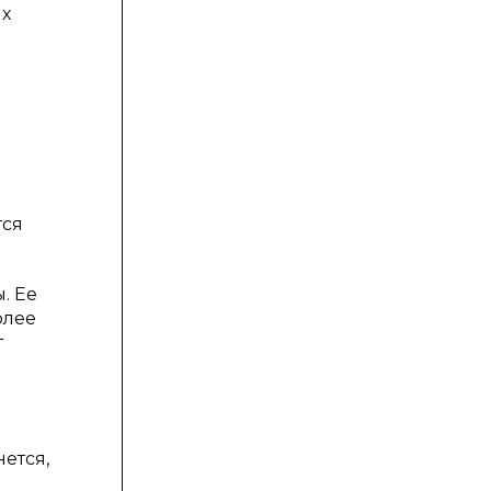
ых
тся
. Ее
олее
т
нется,