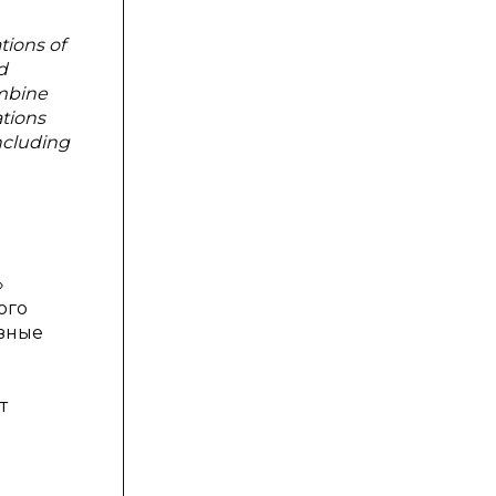
tions of
d
ombine
ations
including
»
ого
азные
т