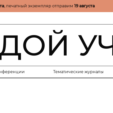
ста
, печатный экземпляр отправим
19 августа
ДОЙ У
нференции
Тематические журналы