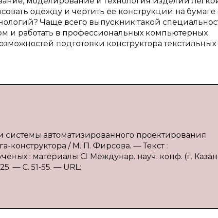
ование, моделирование и технология изделий легко
совать одежду и чертить ее конструкции на бумаге
хнологий? Чаще всего выпускник такой специально
ором и работать в профессиональных компьютерных
озможностей подготовки конструктора текстильных
 и системы автоматизированного проектирования
-конструктора / М. П. Фирсова. — Текст :
ных : материалы CI Междунар. науч. конф. (г. Казан
5. — С. 51-55. — URL: