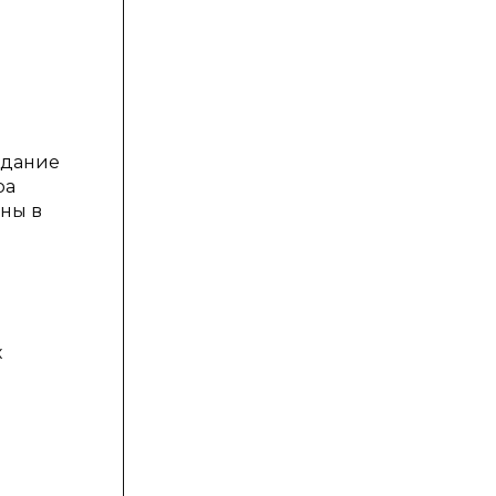
здание
ра
ны в
х