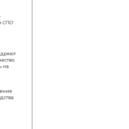
—
и СПО
едряют
чество
ь на
оение
дства