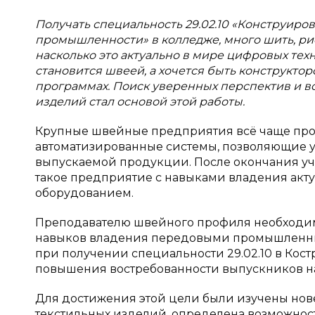
Получать специальность 29.02.10 «Конструиро
промышленности» в колледже, много шить, рис
насколько это актуально в мире цифровых те
становится швеей, а хочется быть конструкт
программах. Поиск уверенных перспектив и в
изделий стал основой этой работы.
Крупные швейные предприятия всё чаще пр
автоматизированные системы, позволяющие у
выпускаемой продукции. После окончания уче
такое предприятие с навыками владения ак
оборудованием.
Преподавателю швейного профиля необходим
навыков владения передовыми промышленны
при получении специальности 29.02.10 в Кос
повышения востребованности выпускников на
Для достижения этой цели были изучены но
текстильных изделий, определена возможност