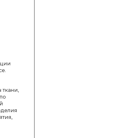
нции
се.
 ткани,
 по
ый
зделия
ятия,