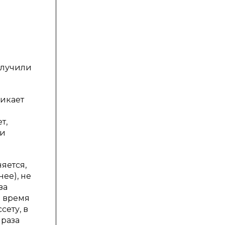
олучили
икает
т,
 и
яется,
ее), не
за
е время
сету, в
 раза