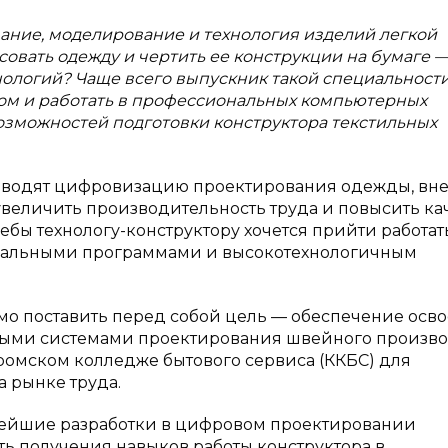
вание, моделирование и технология изделий легкой
овать одежду и чертить ее конструкции на бумаге 
хнологий? Чаще всего выпускник такой специальност
ором и работать в профессиональных компьютерных
озможностей подготовки конструктора текстильных
оводят цифровизацию проектирования одежды, вн
величить производительность труда и повысить ка
бы технологу-конструктору хочется прийти работат
туальными программами и высокотехнологичным
о поставить перед собой цель — обеспечение осв
ми системами проектирования швейного произво
тромском колледже бытового сервиса (ККБС) для
 рынке труда.
вейшие разработки в цифровом проектировании
ь получения навыков работы конструктора в