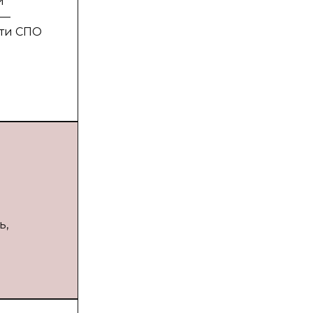
й
 —
сти СПО
ь,