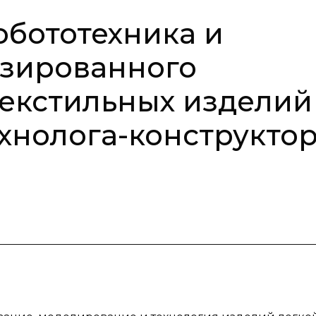
бототехника и
изированного
екстильных изделий
ехнолога-конструкто