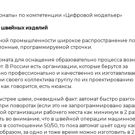
ионалы» по компетенции «Цифровой модельер»
 швейных изделий
йной промышленности широкое распространение п
блонные, программируемой строчки.
мата для оснащения образовательно процесса возн
. В России есть организации, которые берутся за
льно профессионально и качественно их изготавливае
и своего коллектива группу по их проектированию
 как говорится, есть нюансы.
быстрее швеи, очевидный факт: автомат быстро разгон
при поворотах (если это не запрограммировано заран
ной организации рабочего места как минимум в 2 ра
ть во внимание, что в швейной операции машинно
 соотношении 50/50, то пока автомат шьёт одну кас
 образом, за одно и тоже время можно изготовить в 2