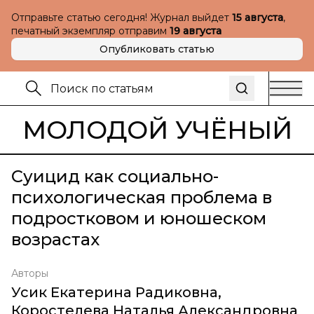
Отправьте статью сегодня! Журнал выйдет
15 августа
,
печатный экземпляр отправим
19 августа
Опубликовать статью
МОЛОДОЙ УЧЁНЫЙ
Суицид как социально-
психологическая проблема в
подростковом и юношеском
возрастах
Авторы
Усик Екатерина Радиковна
,
Коростелева Наталья Александровна