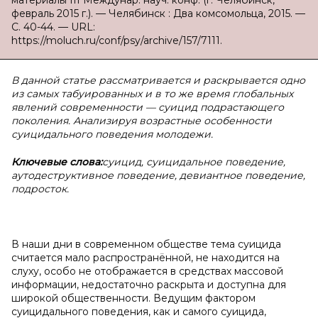
материалы III Междунар. науч. конф. (г. Челябинск,
февраль 2015 г.). — Челябинск : Два комсомольца, 2015. —
С. 40-44. — URL:
https://moluch.ru/conf/psy/archive/157/7111.
В данной статье рассматривается и раскрывается одно
из самых табуированных и в то же время глобальных
явлений современности — суицид подрастающего
поколения. Анализируя возрастные особенности
суицидального поведения молодежи.
Ключевые слова:
суицид, суицидальное поведение,
аутодеструктивное поведение, девиантное поведение,
подросток.
В наши дни в современном обществе тема суицида
считается мало распространённой, не находится на
слуху, особо не отображается в средствах массовой
информации, недостаточно раскрыта и доступна для
широкой общественности. Ведущим фактором
суицидального поведения, как и самого суицида,