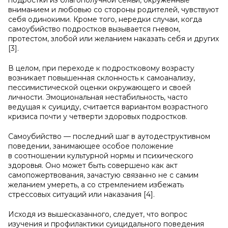
подростки из благополучной семьи, окруженные
вниманием и любовью со стороны родителей, чувствуют
себя одинокими. Кроме того, нередки случаи, когда
самоубийство подростков вызывается гневом,
протестом, злобой или желанием наказать себя и других
[3].
В целом, при переходе к подростковому возрасту
возникает повышенная склонность к самоанализу,
пессимистической оценки окружающего и своей
личности. Эмоциональная нестабильность, часто
ведущая к суициду, считается вариантом возрастного
кризиса почти у четверти здоровых подростков.
Самоубийство — последний шаг в аутодеструктивном
поведении, занимающее особое положение
в соотношении культурной нормы и психического
здоровья. Оно может быть совершено как акт
самопожертвования, зачастую связанно не с самим
желанием умереть, а со стремлением избежать
стрессовых ситуаций или наказания [4].
Исходя из вышесказанного, следует, что вопрос
изучения и профилактики суицидального поведения