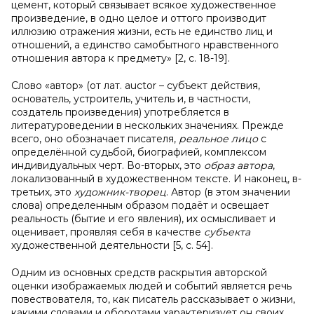
цемент, который связывает всякое художественное
произведение, в одно целое и оттого производит
иллюзию отражения жизни, есть не единство лиц и
отношений, а единство самобытного нравственного
отношения автора к предмету» [2,
c
. 18-19].
Слово «автор» (от лат.
auctor
– субъект действия,
основатель, устроитель, учитель и, в частности,
создатель произведения) употребляется в
литературоведении в нескольких значениях. Прежде
всего, оно обозначает писателя,
реальное лицо
с
определённой судьбой, биографией, комплексом
индивидуальных черт. Во-вторых, это
образ автора
,
локализованный в художественном тексте. И наконец, в-
третьих, это
художник-творец
. Автор (в этом значении
слова) определенным образом подаёт и освещает
реальность (бытие и его явления), их осмысливает и
оценивает, проявляя себя в качестве
субъекта
художественной деятельности [5,
c
. 54].
Одним из основных средств раскрытия авторской
оценки изображаемых людей и событий является речь
повествователя, то, как писатель рассказывает о жизни,
какими словами и оборотами характеризует он своих