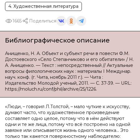
4. Художественная литература
1665
Поделиться
Библиографическое описание
Анищенко, Н. А. Объект и субъект речи в повести Ф.М.
Достоевского «Село Степанчиково и его обитатели» / Н.
А. Анищенко. — Текст : непосредственный // Актуальные
вопросы филологических наук : материалы I Междунар.
науч. конф. (г. Чита, ноябрь 2011 г.). — Чита :
Издательство Молодой ученый, 2011. — С. 37-39. — URL:
https://moluch.ru/conf/phil/archive/25/1226.
«Люди, – говорил Л.Толстой, – мало чуткие к искусству,
думают часто, что художественное произведение
составляет одно целое, потому что в нём действуют
одни и те же лица, потому что всё построено на одной
завязке или описывается жизнь одного человека… Это
только так кажется поверхностному наблюдателю: