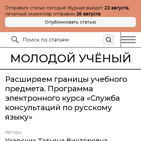
Отправьте статью сегодня! Журнал выйдет
22 августа
,
печатный экземпляр отправим
26 августа
Опубликовать статью
МОЛОДОЙ УЧЁНЫЙ
Расширяем границы учебного
предмета. Программа
электронного курса «Служба
консультаций по русскому
языку»
Авторы
Ухарских Татьяна Викторовна
,