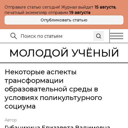
Отправьте статью сегодня! Журнал выйдет
15 августа
,
печатный экземпляр отправим
19 августа
Опубликовать статью
МОЛОДОЙ УЧЁНЫЙ
Некоторые аспекты
трансформации
образовательной среды в
условиях поликультурного
социума
Автор
Губанихина Елизавета Вадимовна