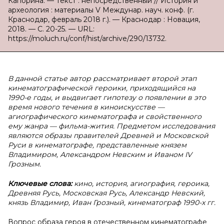
Капорина. — Текст : непосредственный // История и
археология : материалы V Междунар. науч. конф. (г.
Краснодар, февраль 2018 г.). — Краснодар : Новация,
2018. — С. 20-25. — URL:
https://moluch.ru/conf/hist/archive/290/13732.
В данной статье автор рассматривает второй этап
кинематографической героики, приходящийся на
1990-е годы, и выдвигает гипотезу о появлении в это
время нового течения в киноискусстве —
агиографического кинематографа и свойственного
ему жанра — фильма-жития. Предметом исследования
являются образы правителей Древней и Московской
Руси в кинематографе, представленные князем
Владимиром, Александром Невским и Иваном IV
Грозным.
Ключевые слова:
кино, история, агиография, героика,
Древняя Русь, Московская Русь, Александр Невский,
князь Владимир, Иван Грозный, кинематограф 1990-х гг.
Вопрос образа героя в отечественном кинематографе