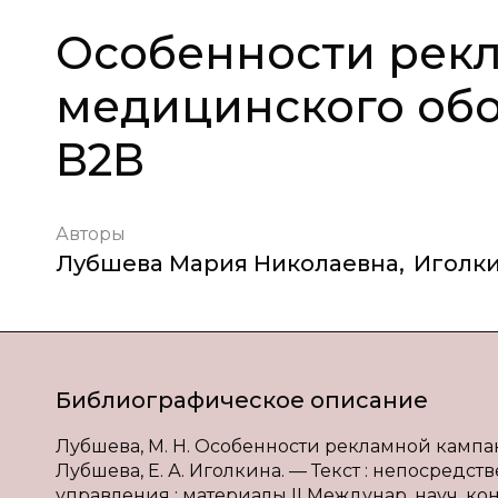
Особенности рек
медицинского об
В2В
Авторы
Лубшева Мария Николаевна
,
Иголки
Библиографическое описание
Лубшева, М. Н. Особенности рекламной кампа
Лубшева, Е. А. Иголкина. — Текст : непосред
управления : материалы II Междунар. науч. конф.