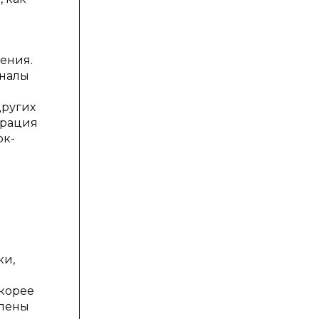
ения.
аналы
других
трация
ок-
ки,
корее
влены