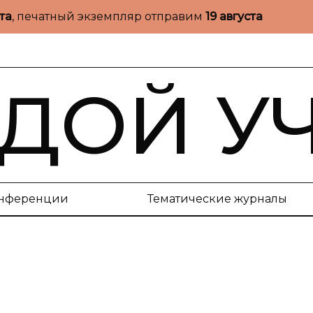
ста
, печатный экземпляр отправим
19 августа
ДОЙ У
нференции
Тематические журналы