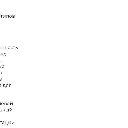
 типов
енность
те;
,
ур
к
е
м для
невой
льный
атации