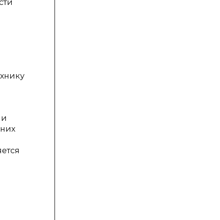
сти
ехнику
й
ми
 них
яется