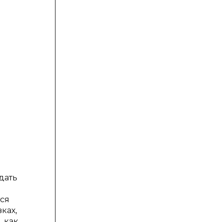
:
дать
ся
ках,
 как