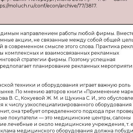
ps://moluch.ru/conf/econ/archive/77/3817.
ходимым направлением работы любой фирмы. Вместе
мные акции, не связанные между собой общей цел
й в современном смысле этого слова. Практика рек
вны комплексных и взаимосвязанных рекламных
тинговой стратегии фирмы. Поэтому успешная
предполагает планирование рекламных мероприят
ской техники и оборудования играет важную роль
рынке. По мнению авторов книги «Применение мар
 В. С., Кокуевой Ж. М. и Щукина С. И., это обусловле
тся к числу узкоспециализированного оборудования 
начит, она требует определенного подхода при пров
ные покупатели — это медицинские центры, салоны
гие лечебные и около медицинские учреждения, т. е
реклама медицинского оборудования должна побуди