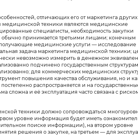
обенностей, отличающих его от маркетинга других
ем медицинской техники являются медицинские
цированные специалисты, необходимость закупки
ке обычно принимается третьими лицами; конечным
, получающие медицинские услуги — исследование
альная задача маркетинга медицинской техники; ц
чески невозможно измерить в денежном эквивален
лизованно подчинено государственным структурам
ализованно; для коммерческих медицинских структ
струмент повышения качества обслуживания, но и ка
я постепенно распространяется и на государственны
а сложна и её эксплуатация часто связана с риско
ской техники должно сопровождаться многоуров
рвом уровне информация будет иметь ознакомите
нительном поиске информации), на втором уровне
ятия решения о закупке, на третьем — для эксплу