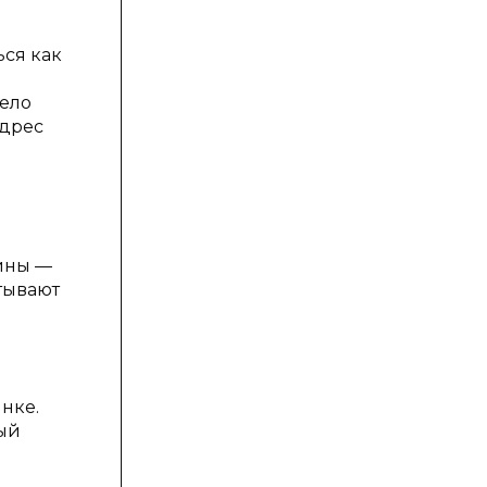
ься как
дело
адрес
ины —
тывают
нке.
ый