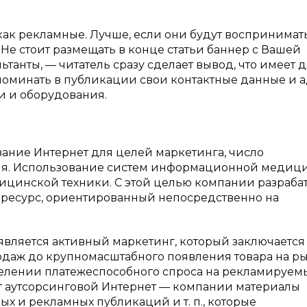
 как рекламные. Лучше, если они будут воспринимат
 Не стоит размещать в конце статьи баннер с Вашей
танты, — читатель сразу сделает вывод, что имеет 
поминать в публикации свои контактные данные и 
и и оборудования.
ание Интернет для целей маркетинга, число
 дня. Использование систем информационной медиц
дицинской техники. С этой целью компании разраба
есурс, ориентированный непосредственно на
вляется активный маркетинг, который заключается
даж до крупномасштабного появления товара на ры
еделении платежеспособного спроса на рекламируем
ет аутсорсинговой Интернет — компании материалы
ых и рекламных публикаций и т. п., которые