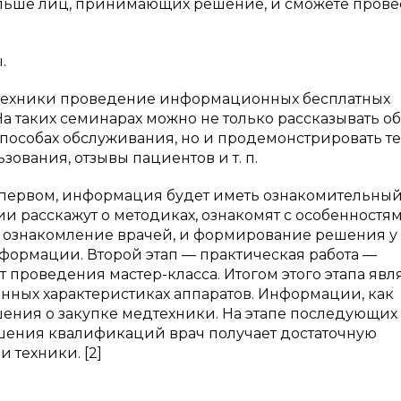
больше лиц, принимающих решение, и сможете прове
.
техники проведение информационных бесплатных
а таких семинарах можно не только рассказывать об
 способах обслуживания, но и продемонстрировать т
зования, отзывы пациентов и т. п.
а первом, информация будет иметь ознакомительны
 расскажут о методиках, ознакомят с особенностя
 ознакомление врачей, и формирование решения у
формации. Второй этап — практическая работа —
 проведения мастер-класса. Итогом этого этапа явл
нных характеристиках аппаратов. Информации, как
шения о закупке медтехники. На этапе последующих
шения квалификаций врач получает достаточную
 техники. [2]