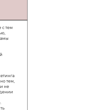
 с тем
ью,
ламы
ий
кетинга
но тем,
и не
едении
.
ть