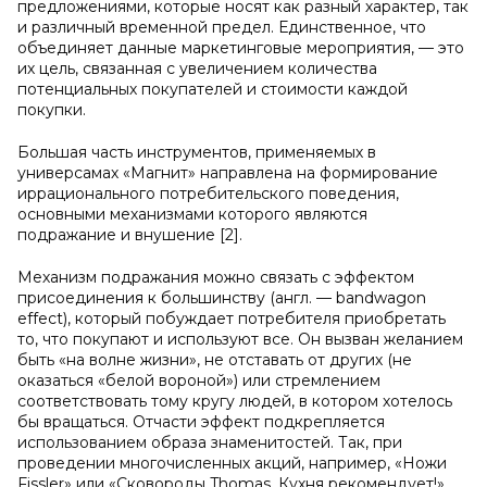
предложениями, которые носят как разный характер, так
и различный временной предел. Единственное, что
объединяет данные маркетинговые мероприятия, — это
их цель, связанная с увеличением количества
потенциальных покупателей и стоимости каждой
покупки.
Большая часть инструментов, применяемых в
универсамах «Магнит» направлена на формирование
иррационального потребительского поведения,
основными механизмами которого являются
подражание и внушение [2].
Механизм подражания можно связать с эффектом
присоединения к большинству (англ. — bandwagon
effect), который побуждает потребителя приобретать
то, что покупают и используют все. Он вызван желанием
быть «на волне жизни», не отставать от других (не
оказаться «белой вороной») или стремлением
соответствовать тому кругу людей, в котором хотелось
бы вращаться. Отчасти эффект подкрепляется
использованием образа знаменитостей. Так, при
проведении многочисленных акций, например, «Ножи
Fissler» или «Сковороды Thomas. Кухня рекомендует!»,